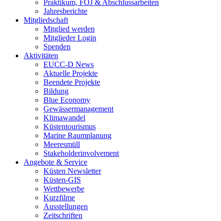
Praktikum, FÖJ & Abschlussarbeiten
Jahresberichte
Mitgliedschaft
Mitglied werden
Mitglieder Login
Spenden
Aktivitäten
EUCC-D News
Aktuelle Projekte
Beendete Projekte
Bildung
Blue Economy
Gewässermanagement
Klimawandel
Küstentourismus
Marine Raumplanung
Meeresmüll
Stakeholderinvolvement
Angebote & Service
Küsten Newsletter
Küsten-GIS
Wettbewerbe
Kurzfilme
Ausstellungen
Zeitschriften