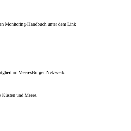
na­len Mo­ni­to­ring-Handbuch unter dem Link
itglied im MeeresBürger-Netzwerk.
ie Küsten und Meere.