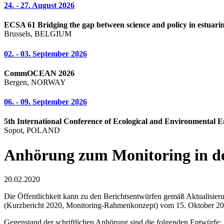
24. - 27. August 2026
ECSA 61 Bridging the gap between science and policy in estuarin
Brussels, BELGIUM
02. - 03. September 2026
CommOCEAN 2026
Bergen, NORWAY
06. - 09. September 2026
5th International Conference of Ecological and Environmental E
Sopot, POLAND
Anhörung zum Mo­ni­to­ring in de
20.02.2020
Die Öf­fent­lich­keit kann zu den Be­richts­ent­wür­fen gemäß Ak­tua­li­sie
(Kurz­be­richt 2020, Mo­ni­to­ring-Rah­men­kon­zept) vom 15. Oktober
Ge­gen­stand der schrift­li­chen Anhörung sind die folgenden Entwürfe: