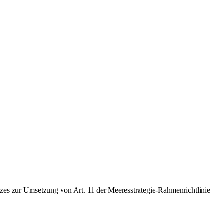
­zes zur Umsetzung von Art. 11 der Mee­res­stra­te­gie-Rah­men­richt­li­nie