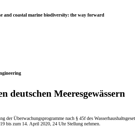
e and coastal marine biodiversity: the way forward
ngineering
n deutschen Mee­res­ge­wäs­sern
­rung der Über­wa­chungs­pro­gram­me nach § 45f des Was­ser­haus­halts­ge­set
 2019 bis zum 14. April 2020, 24 Uhr Stellung nehmen.