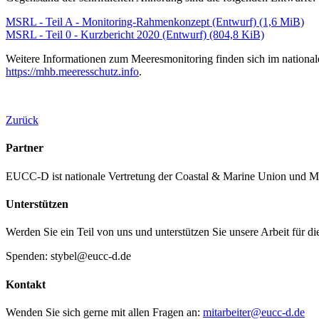
MSRL - Teil A - Mo­ni­to­ring-Rah­men­kon­zept (Entwurf) (1,6 MiB)
MSRL - Teil 0 - Kurz­be­richt 2020 (Entwurf) (804,8 KiB)
Weitere In­for­ma­tio­nen zum Mee­res­mo­ni­to­ring finden sich im na­tio­
https://mhb.mee­res­schutz.info
.
Zurück
Partner
EUCC-D ist nationale Vertretung der Coastal & Marine Union und M
Unterstützen
Werden Sie ein Teil von uns und unterstützen Sie unsere Arbeit für d
Spenden: stybel@eucc-d.de
Kontakt
Wenden Sie sich gerne mit allen Fragen an:
mitarbeiter@eucc-d.de