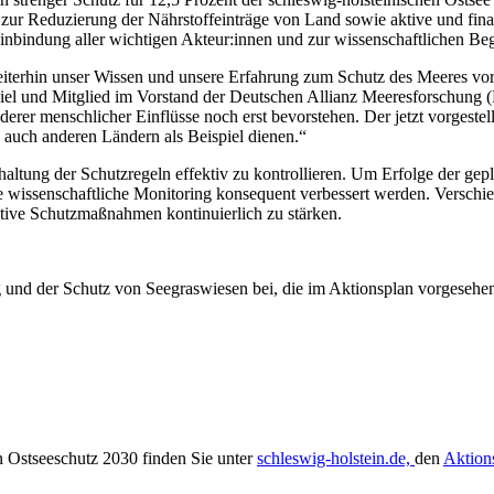
e zur Reduzierung der Nährstoffeinträge von Land sowie aktive und fin
nbindung aller wichtigen Akteur:innen und zur wissenschaftlichen Be
terhin unser Wissen und unsere Erfahrung zum Schutz des Meeres vor u
und Mitglied im Vorstand der Deutschen Allianz Meeresforschung (DA
 menschlicher Einflüsse noch erst bevorstehen. Der jetzt vorgestellte
auch anderen Ländern als Beispiel dienen.“
altung der Schutzregeln effektiv zu kontrollieren. Um Erfolge der g
nde wissenschaftliche Monitoring konsequent verbessert werden. Verschie
ktive Schutzmaßnahmen kontinuierlich zu stärken.
ng und der Schutz von Seegraswiesen bei, die im Aktionsplan vorgesehen
 Ostseeschutz 2030 finden Sie unter
schleswig-holstein.de,
den
Aktion