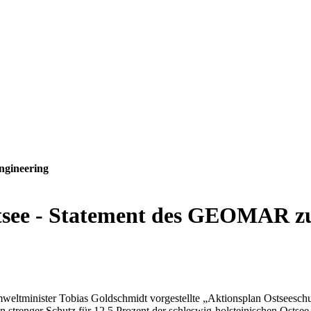
ngineering
stsee - Statement des GEOMAR z
weltminister Tobias Goldschmidt vorgestellte „Aktionsplan Ostseeschu
in strenger Schutz für 12,5 Prozent der schleswig-holsteinischen Ostse