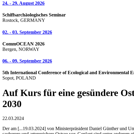
24. - 29. August 2026
Schiffsarchäologisches Seminar
Rostock, GERMANY
02. - 03. September 2026
CommOCEAN 2026
Bergen, NORWAY
06. - 09. September 2026
5th International Conference of Ecological and Environmental E
Sopot, POLAND
Auf Kurs für eine gesündere O
2030
22.03.2024
Der am [...19.03.2024] von Ministerpräsident Daniel Günther und Um
sauberere und artenreichere Ostsee vor. Geplant sind unter anderem e