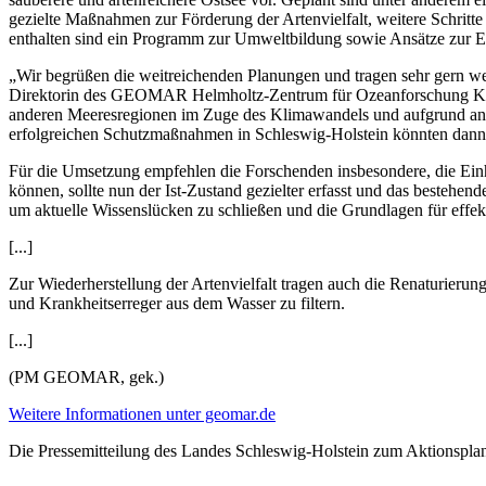
gezielte Maßnahmen zur Förderung der Artenvielfalt, weitere Schritt
enthalten sind ein Programm zur Umweltbildung sowie Ansätze zur Ei
„Wir begrüßen die weitreichenden Planungen und tragen sehr gern wei
Direktorin des GEOMAR Helmholtz-Zentrum für Ozeanforschung Kiel 
anderen Meeresregionen im Zuge des Klimawandels und aufgrund anderer
erfolgreichen Schutzmaßnahmen in Schleswig-Holstein könnten dann 
Für die Umsetzung empfehlen die Forschenden insbesondere, die Einh
können, sollte nun der Ist-Zustand gezielter erfasst und das bestehe
um aktuelle Wissenslücken zu schließen und die Grundlagen für effe
[...]
Zur Wiederherstellung der Artenvielfalt tragen auch die Renaturieru
und Krankheitserreger aus dem Wasser zu filtern.
[...]
(PM GEOMAR, gek.)
Weitere Informationen unter geomar.de
Die Pressemitteilung des Landes Schleswig-Holstein zum Aktionsplan