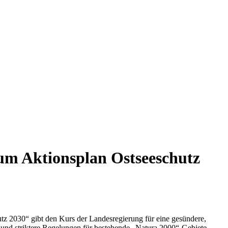
um Aktionsplan Ostseeschutz
tz 2030“ gibt den Kurs der Landesregierung für eine gesündere,
e und striktere Regelungen für bestehende „Natura 2000“-Gebiete,