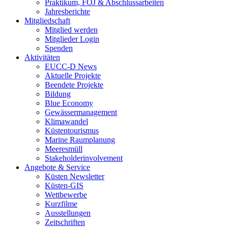
Praktikum, FÖJ & Abschlussarbeiten
Jahresberichte
Mitgliedschaft
Mitglied werden
Mitglieder Login
Spenden
Aktivitäten
EUCC-D News
Aktuelle Projekte
Beendete Projekte
Bildung
Blue Economy
Gewässermanagement
Klimawandel
Küstentourismus
Marine Raumplanung
Meeresmüll
Stakeholderinvolvement
Angebote & Service
Küsten Newsletter
Küsten-GIS
Wettbewerbe
Kurzfilme
Ausstellungen
Zeitschriften