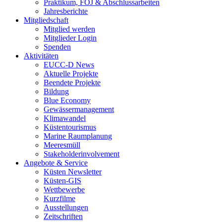
Praktikum, FÖJ & Abschlussarbeiten
Jahresberichte
Mitgliedschaft
Mitglied werden
Mitglieder Login
Spenden
Aktivitäten
EUCC-D News
Aktuelle Projekte
Beendete Projekte
Bildung
Blue Economy
Gewässermanagement
Klimawandel
Küstentourismus
Marine Raumplanung
Meeresmüll
Stakeholderinvolvement
Angebote & Service
Küsten Newsletter
Küsten-GIS
Wettbewerbe
Kurzfilme
Ausstellungen
Zeitschriften