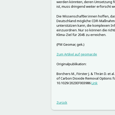
werden könnten, deren Umsetzung für
ist, muss dringend weiter erforscht 
Die Wissenschaftler:innen hoffen, das
Deutschland mögliche CDR-Maßnahme
unterstützen kann, die komplexen In
einzuordnen. Nur so können die rich
Klima-Ziel für 2045 zu erreichen.
(PM Geomar, gek.)
Zum Artikel auf geomar.de
Originalpublikation:
Borchers M., Förster J. & Thrän D. et
of Carbon Dioxide Removal Options fo
10.1029/2023EF003986
Link
Zurück