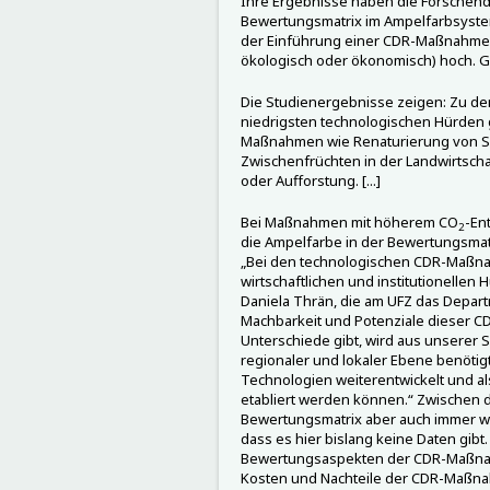
Ihre Ergebnisse haben die Forschend
Bewertungsmatrix im Ampelfarbsystem
der Einführung einer CDR-Maßnahme s
ökologisch oder ökonomisch) hoch. Ge
Die Studienergebnisse zeigen: Zu d
niedrigsten technologischen Hürden
Maßnahmen wie Renaturierung von S
Zwischenfrüchten in der Landwirtsc
oder Aufforstung. [...]
Bei Maßnahmen mit höherem CO
-En
2
die Ampelfarbe in der Bewertungsmatr
„Bei den technologischen CDR-Maßn
wirtschaftlichen und institutionellen
Daniela Thrän, die am UFZ das Departm
Machbarkeit und Potenziale dieser 
Unterschiede gibt, wird aus unserer S
regionaler und lokaler Ebene benötig
Technologien weiterentwickelt und al
etabliert werden können.“ Zwischen 
Bewertungsmatrix aber auch immer wi
dass es hier bislang keine Daten gibt
Bewertungsaspekten der CDR-Maßnahm
Kosten und Nachteile der CDR-Maßnahm