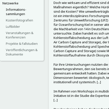
Doch wie wirksam und effizient sind
Netzwerke
Maßnahmen eigentlich? Welche Hürden
Informations-
sind die Kosten? Wie umweltverträgli
sammlungen
ist ein interdisziplinäres Forschungs
Küstenfotografien
Zentrums für Umweltforschung (UFZ
für Ozeanforschung Kiel in seiner ak
Luftbilder
die Machbarkeit von 14 in Deutsch
Veranstaltungen &
untersuchte. Dabei handelt es sich 
Konferenzen
Kohlenstoffabscheidung aus der Luft 
Air Carbon Capture and Storage), der
Projekte & Fallstudien
Kohlenstoffabscheidung und Speicher
Veröffentlichungen &
Carbon Capture and Storage) sowie
Dokumente
Kohlenstoffaufnahme durch Ökosyst
Für ihre Untersuchungen nutzten die
Bewertungsrahmen, den sie bereits 
gemeinsam entwickelt hatten. Dabei w
Dimensionen bewertet: ökologisch, te
institutionell und systemisch. [...]
Im Rahmen von Workshops in multidis
Initiative ist in die Studie die Exper
[...]