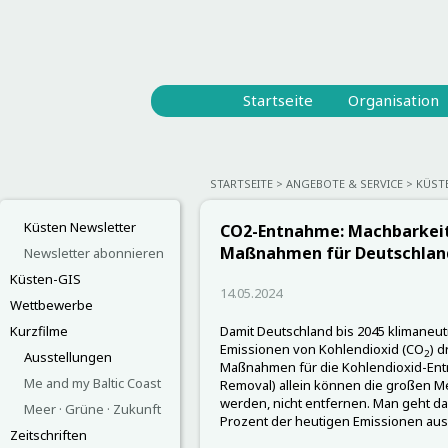
Startseite
Organisation
STARTSEITE
ANGEBOTE & SERVICE
KÜST
Küsten Newsletter
CO2-Entnahme: Machbarkeit
Maßnahmen für Deutschlan
Newsletter abonnieren
Küsten-GIS
14.05.2024
Wettbewerbe
Kurzfilme
Damit Deutschland bis 2045 klimaneut
Emissionen von Kohlendioxid (CO
) 
2
Ausstellungen
Maßnahmen für die Kohlendioxid-Entn
Me and my Baltic Coast
Removal) allein können die großen M
werden, nicht entfernen. Man geht da
Meer · Grüne · Zukunft
Prozent der heutigen Emissionen au
Zeitschriften