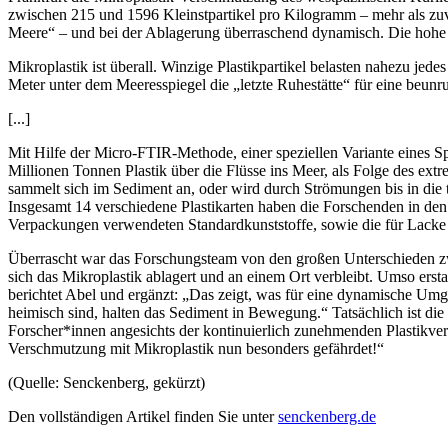
zwischen 215 und 1596 Kleinstpartikel pro Kilogramm – mehr als zuvo
Meere“ – und bei der Ablagerung überraschend dynamisch. Die hohe Bi
Mikroplastik ist überall. Winzige Plastikpartikel belasten nahezu je
Meter unter dem Meeresspiegel die „letzte Ruhestätte“ für eine beunr
[...]
Mit Hilfe der Micro-FTIR-Methode, einer speziellen Variante eines S
Millionen Tonnen Plastik über die Flüsse ins Meer, als Folge des ex
sammelt sich im Sediment an, oder wird durch Strömungen bis in die ti
Insgesamt 14 verschiedene Plastikarten haben die Forschenden in den
Verpackungen verwendeten Standardkunststoffe, sowie die für Lacke 
Überrascht war das Forschungsteam von den großen Unterschieden zwis
sich das Mikroplastik ablagert und an einem Ort verbleibt. Umso ers
berichtet Abel und ergänzt: „Das zeigt, was für eine dynamische Umge
heimisch sind, halten das Sediment in Bewegung.“ Tatsächlich ist di
Forscher*innen angesichts der kontinuierlich zunehmenden Plastikver
Verschmutzung mit Mikroplastik nun besonders gefährdet!“
(Quelle: Senckenberg, gekürzt)
Den vollständigen Artikel finden Sie unter
senckenberg.de