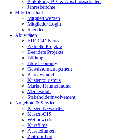
Praktikum, FÖJ & Abschlussarbeiten
Jahresberichte
Mitgliedschaft
Mitglied werden
Mitglieder Login
Spenden
Aktivitäten
EUCC-D News
Aktuelle Projekte
Beendete Projekte
Bildung
Blue Economy
Gewässermanagement
Klimawandel
Küstentourismus
Marine Raumplanung
Meeresmüll
Stakeholderinvolvement
Angebote & Service
Küsten Newsletter
Küsten-GIS
Wettbewerbe
Kurzfilme
Ausstellungen
Zeitschriften