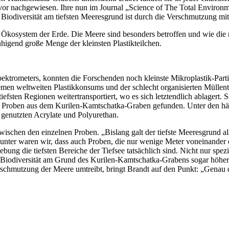
r nachgewiesen. Ihre nun im Journal „Science of The Total Environmen
odiversität am tiefsten Meeresgrund ist durch die Verschmutzung mit 
des Ökosystem der Erde. Die Meere sind besonders betroffen und wie die
uhigend große Menge der kleinsten Plastikteilchen.
pektrometers, konnten die Forschenden noch kleinste Mikroplastik-Part
tremen weltweiten Plastikkonsums und der schlecht organisierten Mülle
efsten Regionen weitertransportiert, wo es sich letztendlich ablagert.
 Proben aus dem Kurilen-Kamtschatka-Graben gefunden. Unter den häufi
genutzten Acrylate und Polyurethan.
chen den einzelnen Proben. „Bislang galt der tiefste Meeresgrund als
taunter waren wir, dass auch Proben, die nur wenige Meter voneinande
bung die tiefsten Bereiche der Tiefsee tatsächlich sind. Nicht nur spe
e Biodiversität am Grund des Kurilen-Kamtschatka-Grabens sogar höher a
schmutzung der Meere umtreibt, bringt Brandt auf den Punkt: „Genau die