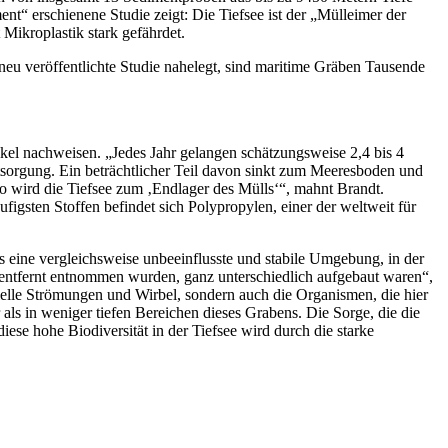
t“ erschienene Studie zeigt: Die Tiefsee ist der „Mülleimer der
Mikroplastik stark gefährdet.
 neu veröffentlichte Studie nahelegt, sind maritime Gräben Tausende
ikel nachweisen. „Jedes Jahr gelangen schätzungsweise 2,4 bis 4
ntsorgung. Ein beträchtlicher Teil davon sinkt zum Meeresboden und
 So wird die Tiefsee zum ‚Endlager des Mülls‘“, mahnt Brandt.
gsten Stoffen befindet sich Polypropylen, einer der weltweit für
 eine vergleichsweise unbeeinflusste und stabile Umgebung, in der
r entfernt entnommen wurden, ganz unterschiedlich aufgebaut waren“,
zielle Strömungen und Wirbel, sondern auch die Organismen, die hier
ls in weniger tiefen Bereichen dieses Grabens. Die Sorge, die die
se hohe Biodiversität in der Tiefsee wird durch die starke