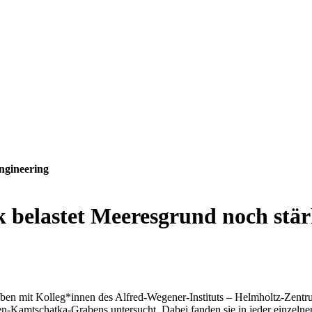
ngineering
ik belastet Meeresgrund noch st
en mit Kolleg*innen des Alfred-Wegener-Instituts – Helmholtz-Zentr
en-Kamtschatka-Grabens untersucht. Dabei fanden sie in jeder einzeln