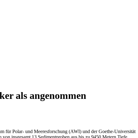
ärker als angenommen
um für Polar- und Meeresforschung (AWI) und der Goethe-Universität
en von insgesamt 13 Sedimentproben aus bis zu 9450 Metern Tiefe