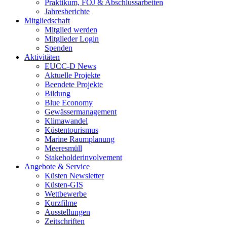
Praktikum, FÖJ & Abschlussarbeiten
Jahresberichte
Mitgliedschaft
Mitglied werden
Mitglieder Login
Spenden
Aktivitäten
EUCC-D News
Aktuelle Projekte
Beendete Projekte
Bildung
Blue Economy
Gewässermanagement
Klimawandel
Küstentourismus
Marine Raumplanung
Meeresmüll
Stakeholderinvolvement
Angebote & Service
Küsten Newsletter
Küsten-GIS
Wettbewerbe
Kurzfilme
Ausstellungen
Zeitschriften