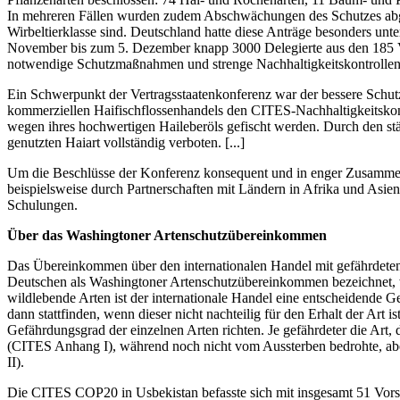
In mehreren Fällen wurden zudem Abschwächungen des Schutzes abgele
Wirbeltierklasse sind. Deutschland hatte diese Anträge besonders un
November bis zum 5. Dezember knapp 3000 Delegierte aus den 185 Vert
notwendige Schutzmaßnahmen und strenge Nachhaltigkeitskontrollen be
Ein Schwerpunkt der Vertragsstaatenkonferenz war der bessere Schutz
kommerziellen Haifischflossenhandels den CITES-Nachhaltigkeitskontr
wegen ihres hochwertigen Haileberöls gefischt werden. Durch den stä
genutzten Haiart vollständig verboten. [...]
Um die Beschlüsse der Konferenz konsequent und in enger Zusammenar
beispielsweise durch Partnerschaften mit Ländern in Afrika und Asi
Schulungen.
Über das Washingtoner Artenschutzübereinkommen
Das Übereinkommen über den internationalen Handel mit gefährdeten 
Deutschen als Washingtoner Artenschutzübereinkommen bezeichnet, wu
wildlebende Arten ist der internationale Handel eine entscheidende
dann stattfinden, wenn dieser nicht nachteilig für den Erhalt der Ar
Gefährdungsgrad der einzelnen Arten richten. Je gefährdeter die Art
(CITES Anhang I), während noch nicht vom Aussterben bedrohte, aber 
II).
Die CITES COP20 in Usbekistan befasste sich mit insgesamt 51 Vor