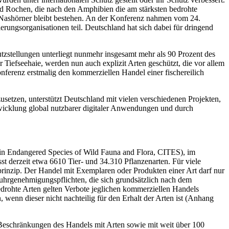
nd Rochen, die nach den Amphibien die am stärksten bedrohte
r Nashörner bleibt bestehen. An der Konferenz nahmen vom 24.
ungsorganisationen teil. Deutschland hat sich dabei für dringend
tzstellungen unterliegt nunmehr insgesamt mehr als 90 Prozent des
Tiefseehaie, werden nun auch explizit Arten geschützt, die vor allem
nferenz erstmalig den kommerziellen Handel einer fischereilich
etzen, unterstützt Deutschland mit vielen verschiedenen Projekten,
twicklung global nutzbarer digitaler Anwendungen und durch
 in Endangered Species of Wild Fauna and Flora, CITES), im
 derzeit etwa 6610 Tier- und 34.310 Pflanzenarten. Für viele
rinzip. Der Handel mit Exemplaren oder Produkten einer Art darf nur
sfuhrgenehmigungspflichten, die sich grundsätzlich nach dem
edrohte Arten gelten Verbote jeglichen kommerziellen Handels
wenn dieser nicht nachteilig für den Erhalt der Arten ist (Anhang
Beschränkungen des Handels mit Arten sowie mit weit über 100