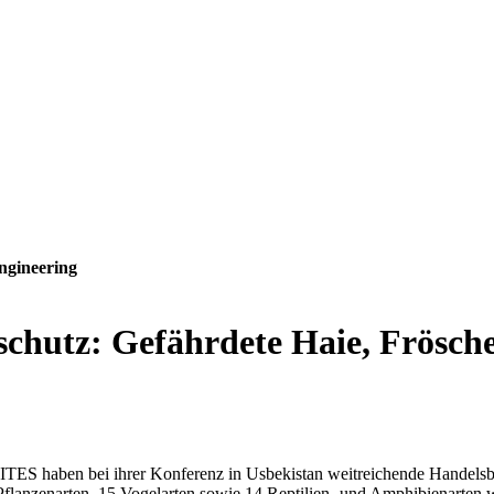
ngineering
nschutz: Gefährdete Haie, Frösch
TES haben bei ihrer Konferenz in Usbekistan weitreichende Handelsbe
lanzenarten, 15 Vogelarten sowie 14 Reptilien- und Amphibienarten wurd