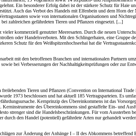
hnt. Ein besonderer Erfolg dabei ist der stärkere Schutz für Haie u
terstützt. Auch das Verbot des Handels mit Elfenbein und dem Horn de
ragsstaaten sowie von internationalen Organisationen und Nichtregier
i zahlreichen gefährdeten Tieren und Pflanzen eingesetzt. [...]
 vieler kommerziell genutzter Meeresarten. Durch die neuen Unterschu
ollen oder Handelsverboten. Mit den Schlingerhaien, eine Gruppe der 
rkeren Schutz für den Weißspitzenhochseehai hat die Vertragsstaatenko
beit mit den betroffenen Branchen und internationalen Partnern umzus
en sowie bei Verbesserungen der Nachhaltigkeitsprüfungen oder zur En
freilebenden Tieren und Pflanzen (Convention on International Trade
rde 1973 beschlossen und hat aktuell 185 Vertragsparteien. Es umfasst
 Gefährdungsursache. Kernprinzip des Übereinkommens ist das Vorsorgep
t ist. Kerninstrumente des Übereinkommens sind gestaffelte Ein- und Au
, desto strenger sind die Handelsbeschränkungen. Für vom Aussterben b
durch den Handel (potentiell) gefährdete Arten nur gehandelt werden, 
schlägen zur Änderung der Anhänge I – II des Abkommens betreffend 