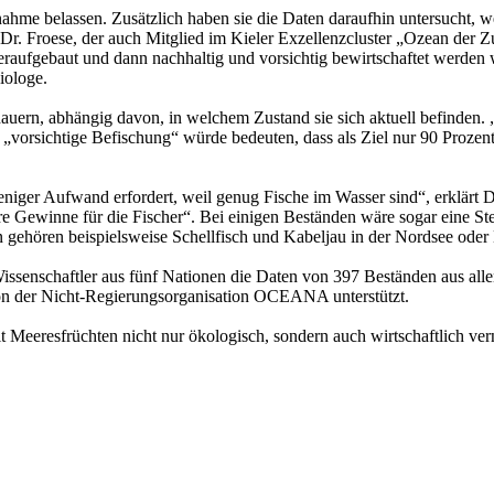
nahme belassen. Zusätzlich haben sie die Daten daraufhin untersucht, w
t Dr. Froese, der auch Mitglied im Kieler Exzellenzcluster „Ozean der 
raufgebaut und dann nachhaltig und vorsichtig bewirtschaftet werden
Biologe.
uern, abhängig davon, in welchem Zustand sie sich aktuell befinden. 
ne „vorsichtige Befischung“ würde bedeuten, dass als Ziel nur 90 Proz
eniger Aufwand erfordert, weil genug Fische im Wasser sind“, erklärt 
 Gewinne für die Fischer“. Bei einigen Beständen wäre sogar eine S
 gehören beispielsweise Schellfisch und Kabeljau in der Nordsee oder
Wissenschaftler aus fünf Nationen die Daten von 397 Beständen aus a
n der Nicht-Regierungsorganisation OCEANA unterstützt.
 Meeresfrüchten nicht nur ökologisch, sondern auch wirtschaftlich vern