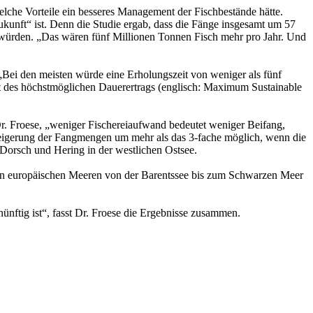
elche Vorteile ein besseres Management der Fischbestände hätte.
Zukunft“ ist. Denn die Studie ergab, dass die Fänge insgesamt um 57
 würden. „Das wären fünf Millionen Tonnen Fisch mehr pro Jahr. Und
„Bei den meisten würde eine Erholungszeit von weniger als fünf
ent des höchstmöglichen Dauerertrags (englisch: Maximum Sustainable
Dr. Froese, „weniger Fischereiaufwand bedeutet weniger Beifang,
teigerung der Fangmengen um mehr als das 3-fache möglich, wenn die
 Dorsch und Hering in der westlichen Ostsee.
llen europäischen Meeren von der Barentssee bis zum Schwarzen Meer
ünftig ist“, fasst Dr. Froese die Ergebnisse zusammen.