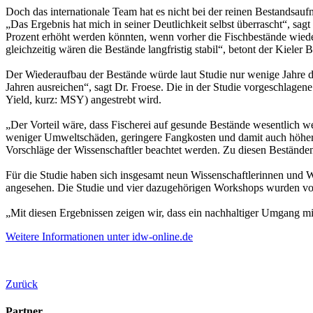
Doch das internationale Team hat es nicht bei der reinen Bestandsauf
„Das Ergebnis hat mich in seiner Deutlichkeit selbst überrascht“, sag
Prozent erhöht werden könnten, wenn vorher die Fischbestände wiede
gleichzeitig wären die Bestände langfristig stabil“, betont der Kieler 
Der Wiederaufbau der Bestände würde laut Studie nur wenige Jahre da
Jahren ausreichen“, sagt Dr. Froese. Die in der Studie vorgeschlage
Yield, kurz: MSY) angestrebt wird.
„Der Vorteil wäre, dass Fischerei auf gesunde Bestände wesentlich w
weniger Umweltschäden, geringere Fangkosten und damit auch höhere
Vorschläge der Wissenschaftler beachtet werden. Zu diesen Beständen
Für die Studie haben sich insgesamt neun Wissenschaftlerinnen und 
angesehen. Die Studie und vier dazugehörigen Workshops wurden vo
„Mit diesen Ergebnissen zeigen wir, dass ein nachhaltiger Umgang mit
Weitere Informationen unter idw-online.de
Zurück
Partner