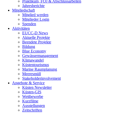
Praktikum, FÖJ & Abschlussarbeiten
Jahresberichte
Mitgliedschaft
Mitglied werden
Mitglieder Login
Spenden
Aktivitäten
EUCC-D News
Aktuelle Projekte
Beendete Projekte
Bildung
Blue Economy
Gewässermanagement
Klimawandel
Küstentourismus
Marine Raumplanung
Meeresmüll
Stakeholderinvolvement
Angebote & Service
Küsten Newsletter
Küsten-GIS
Wettbewerbe
Kurzfilme
Ausstellungen
Zeitschriften