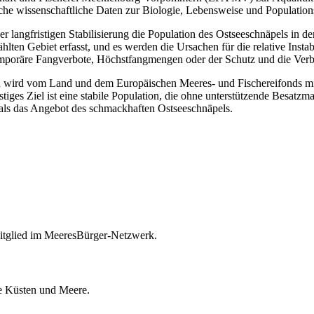
che wissenschaftliche Daten zur Biologie, Lebensweise und Populations
der langfristigen Stabilisierung die Population des Ostseeschnäpels 
en Gebiet erfasst, und es werden die Ursachen für die relative Instabil
oräre Fangverbote, Höchstfangmengen oder der Schutz und die Verbes
 wird vom Land und dem Europäischen Meeres- und Fischereifonds mit c
tiges Ziel ist eine stabile Population, die ohne unterstützende Besat
als das Angebot des schmackhaften Ostseeschnäpels.
itglied im MeeresBürger-Netzwerk.
ie Küsten und Meere.