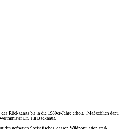
des Rückgangs bis in die 1980er-Jahre erholt. „Maßgeblich dazu
eltminister Dr. Till Backhaus.
 des gefragten Speisefisches, dessen Wildpopulation stark