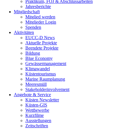
Praktikum, FÖJ & Abschlussarbeiten
Jahresberichte
Mitgliedschaft
Mitglied werden
Mitglieder Login
Spenden
Aktivitäten
EUCC-D News
Aktuelle Projekte
Beendete Projekte
Bildung
Blue Economy
Gewässermanagement
Klimawandel
Küstentourismus
Marine Raumplanung
Meeresmüll
Stakeholderinvolvement
Angebote & Service
Küsten Newsletter
Küsten-GIS
Wettbewerbe
Kurzfilme
Ausstellungen
Zeitschriften