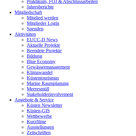
Praktikum, FÖJ & Abschlussarbeiten
Jahresberichte
Mitgliedschaft
Mitglied werden
Mitglieder Login
Spenden
Aktivitäten
EUCC-D News
Aktuelle Projekte
Beendete Projekte
Bildung
Blue Economy
Gewässermanagement
Klimawandel
Küstentourismus
Marine Raumplanung
Meeresmüll
Stakeholderinvolvement
Angebote & Service
Küsten Newsletter
Küsten-GIS
Wettbewerbe
Kurzfilme
Ausstellungen
Zeitschriften