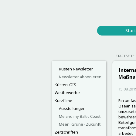
Start
STARTSEITE
Küsten Newsletter
Intern
Maßnah
Newsletter abonnieren
Küsten-GIS
15.08.201
Wettbewerbe
Kurzfilme
Ein umfa
Ozean zä
Ausstellungen
umzusetz
Me and my Baltic Coast
bewahren.
Beteiligu
Meer · Grüne · Zukunft
transform
Zeitschriften
arbeitet.