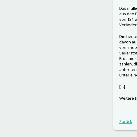
Das multi
aus den B
von 131 w
Veränderu
Die heute
davon aus
verminder
Sauerstof
Erdatmos
zählen, 
auftreten
unter ein
[…]
Weitere I
Zurück