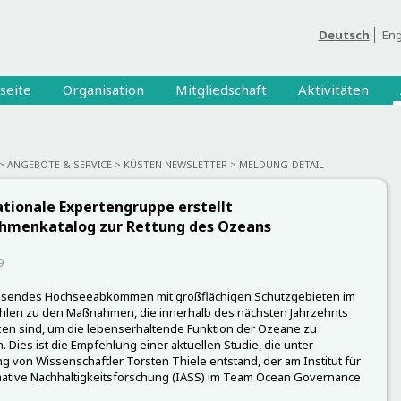
Deutsch
Eng
seite
Organisation
Mitgliedschaft
Aktivitäten
ANGEBOTE & SERVICE
KÜSTEN NEWSLETTER
MELDUNG-DETAIL
ationale Expertengruppe erstellt
menkatalog zur Rettung des Ozeans
9
ssendes Hochseeabkommen mit großflächigen Schutzgebieten im
hlen zu den Maßnahmen, die innerhalb des nächsten Jahrzehnts
en sind, um die lebenserhaltende Funktion der Ozeane zu
 Dies ist die Empfehlung einer aktuellen Studie, die unter
ng von Wissenschaftler Torsten Thiele entstand, der am Institut für
ative Nachhaltigkeitsforschung (IASS) im Team Ocean Governance