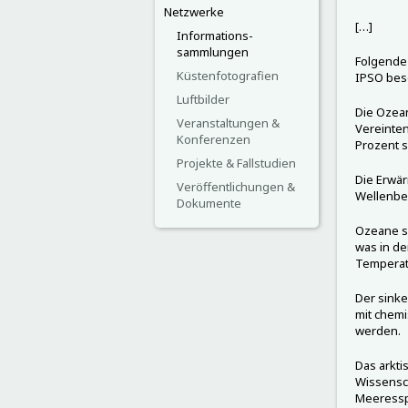
Netzwerke
[…]
Informations-
sammlungen
Folgende 
Küstenfotografien
IPSO beso
Luftbilder
Die Ozea
Veranstaltungen &
Vereinten
Konferenzen
Prozent s
Projekte & Fallstudien
Die Erwär
Veröffentlichungen &
Wellenbed
Dokumente
Ozeane se
was in d
Temperat
Der sinke
mit chem
werden.
Das arkti
Wissensch
Meeresspi