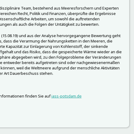
disziplinäre Team, bestehend aus Meeresforschern und Experten
ereichen Recht, Politik und Finanzen, überprüfte die Ergebnisse
issenschaftliche Arbeiten, um sowohl die auftretenden
ngen als auch die Folgen der Untätigkeit zu bewerten.
 (15.08.19) und aus der Analyse hervorgegangene Bewertung geht
, dass die Verarmung der Nahrungsketten in den Meeren, die
te Kapazität zur Einlagerung von Kohlenstoff, der sinkende
fgehalt und das Risiko, dass die gespeicherte Wärme wieder an die
phäre abgegeben wird, zu den Folgeprobleme der Veränderungen
die entweder bereits aufgetreten sind oder nachgewiesenermaßen
 können, weil die Weltmeere aufgrund der menschliche Aktivitäten
er Art Dauerbeschuss stehen.
nformationen finden Sie auf
iass-potsdam.de