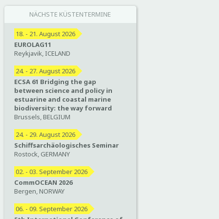
NÄCHSTE KÜSTENTERMINE
18. - 21. August 2026
EUROLAG11
Reykjavik, ICELAND
24. - 27. August 2026
ECSA 61 Bridging the gap
between science and policy in
estuarine and coastal marine
biodiversity: the way forward
Brussels, BELGIUM
24. - 29. August 2026
Schiffsarchäologisches Seminar
Rostock, GERMANY
02. - 03. September 2026
CommOCEAN 2026
Bergen, NORWAY
06. - 09. September 2026