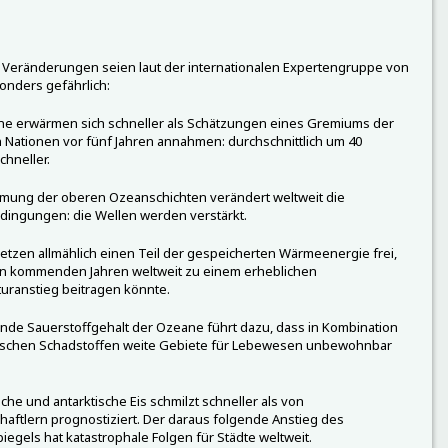
Veränderungen seien laut der internationalen Expertengruppe von
nders gefährlich:
ne erwärmen sich schneller als Schätzungen eines Gremiums der
 Nationen vor fünf Jahren annahmen: durchschnittlich um 40
chneller.
mung der oberen Ozeanschichten verändert weltweit die
ingungen: die Wellen werden verstärkt.
tzen allmählich einen Teil der gespeicherten Wärmeenergie frei,
en kommenden Jahren weltweit zu einem erheblichen
uranstieg beitragen könnte.
nde Sauerstoffgehalt der Ozeane führt dazu, dass in Kombination
ischen Schadstoffen weite Gebiete für Lebewesen unbewohnbar
sche und antarktische Eis schmilzt schneller als von
aftlern prognostiziert. Der daraus folgende Anstieg des
egels hat katastrophale Folgen für Städte weltweit.