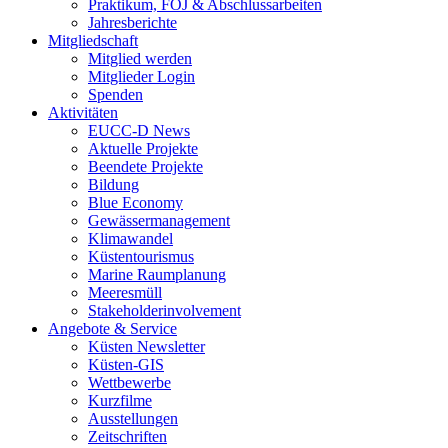
Praktikum, FÖJ & Abschlussarbeiten
Jahresberichte
Mitgliedschaft
Mitglied werden
Mitglieder Login
Spenden
Aktivitäten
EUCC-D News
Aktuelle Projekte
Beendete Projekte
Bildung
Blue Economy
Gewässermanagement
Klimawandel
Küstentourismus
Marine Raumplanung
Meeresmüll
Stakeholderinvolvement
Angebote & Service
Küsten Newsletter
Küsten-GIS
Wettbewerbe
Kurzfilme
Ausstellungen
Zeitschriften