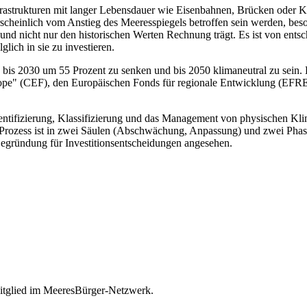
frastrukturen mit langer Lebensdauer wie Eisenbahnen, Brücken oder 
rscheinlich vom Anstieg des Meeresspiegels betroffen sein werden, bes
d nicht nur den historischen Werten Rechnung trägt. Es ist von entsch
lglich in sie zu investieren.
 bis 2030 um 55 Prozent zu senken und bis 2050 klimaneutral zu sein. E
rope" (CEF), den Europäischen Fonds für regionale Entwicklung (EFR
dentifizierung, Klassifizierung und das Management von physischen Kl
rozess ist in zwei Säulen (Abschwächung, Anpassung) und zwei Phasen 
Begründung für Investitionsentscheidungen angesehen.
itglied im MeeresBürger-Netzwerk.