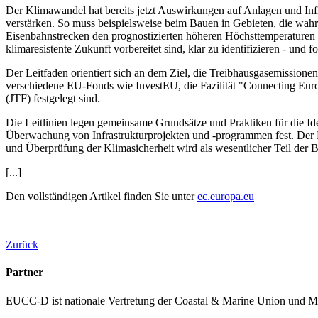
Der Klimawandel hat bereits jetzt Auswirkungen auf Anlagen und In
verstärken. So muss beispielsweise beim Bauen in Gebieten, die wah
Eisenbahnstrecken den prognostizierten höheren Höchsttemperaturen un
klimaresistente Zukunft vorbereitet sind, klar zu identifizieren - und fo
Der Leitfaden orientiert sich an dem Ziel, die Treibhausgasemissionen
verschiedene EU-Fonds wie InvestEU, die Fazilität "Connecting Eu
(JTF) festgelegt sind.
Die Leitlinien legen gemeinsame Grundsätze und Praktiken für die I
Überwachung von Infrastrukturprojekten und -programmen fest. Der P
und Überprüfung der Klimasicherheit wird als wesentlicher Teil der 
[...]
Den vollständigen Artikel finden Sie unter
ec.europa.eu
Zurück
Partner
EUCC-D ist nationale Vertretung der Coastal & Marine Union und M