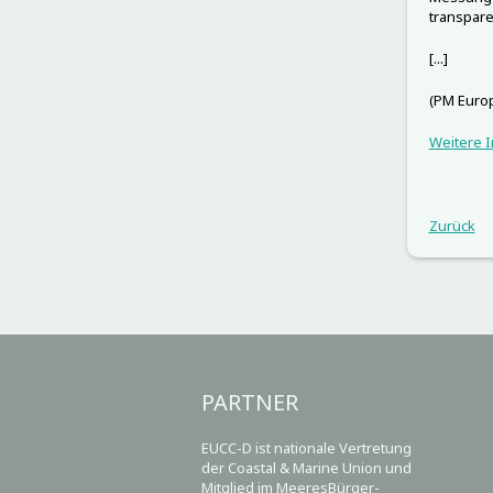
transpare
[...]
(PM Europ
Weitere I
Zurück
PARTNER
EUCC-D ist nationale Vertretung
der Coastal & Marine Union und
Mitglied im MeeresBürger-