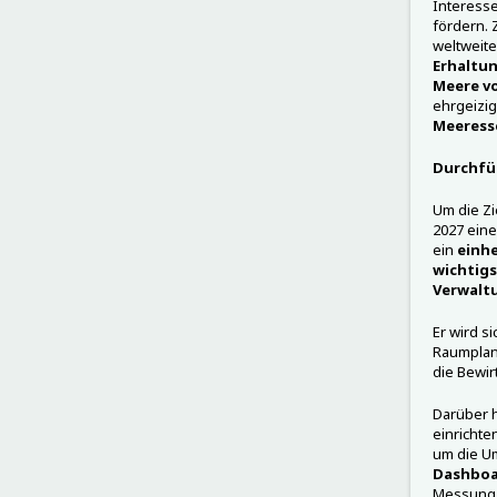
Interesse
fördern. 
weltweit
Erhaltun
Meere v
ehrgeizig
Meeress
Durchfü
Um die Zi
2027 ein
ein
einhe
wichtigs
Verwalt
Er wird s
Raumplanu
die Bewi
Darüber 
einrichte
um die Um
Dashboar
Messung d