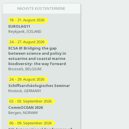
NÄCHSTE KÜSTENTERMINE
18. - 21. August 2026
EUROLAG11
Reykjavik, ICELAND
24. - 27. August 2026
ECSA 61 Bridging the gap
between science and policy in
estuarine and coastal marine
biodiversity: the way forward
Brussels, BELGIUM
24. - 29. August 2026
Schiffsarchäologisches Seminar
Rostock, GERMANY
02. - 03. September 2026
CommOCEAN 2026
Bergen, NORWAY
06. - 09. September 2026