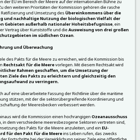
n der EU im Bereich der Meere auf der internationalen Bühne zu
Zu den weiteren Prioritäten der Kommission gehören die rasche
e Ratifizierung und Umsetzung des
Übereinkommens über die
g und nachhaltige Nutzung der biologischen Vielfalt der
on Gebieten außerhalb nationaler Hoheitsbefugnisse
, ein
er Vertrag über Kunststoffe und die
Ausweisung von drei großen
chutzgebieten im südlichen Ozean
.
hrung und Überwachung
ele des Pakts für die Meere zu erreichen, wird die Kommission bis
en
Rechtsakt für die Meere
vorlegen. Mit diesem Rechtsakt wird
itlicher Rahmen geschaffen, um die Umsetzung der
ten Ziele des Pakts zu erleichtern und gleichzeitig den
ungsaufwand zu verringern.
ich auf eine überarbeitete Fassung der Richtlinie über die maritime
ng stützen, mit der die sektorübergreifende Koordinierung und
rtschaftung der Meeresbecken verbessert werden.
hinaus wird die Kommission einen hochrangigen
Ozeanausschuss
n, in dem verschiedene meeresbezogene Sektoren vertreten sind,
setzung des Pakts für die Meere anzuleiten, und ein
EU-
d für den Pakt für die Meere
ins Leben rufen, das zwecks
er Fortschritte bei der Verwirklichung seiner Ziele eine öffentliche,