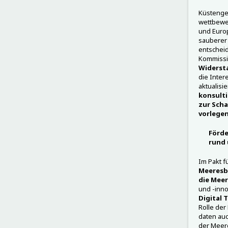
Küstengem
wettbewer
und Europ
sauberer 
entscheid
Kommissi
Widerst
die Inter
aktualisi
konsulti
zur Scha
vorlegen
Förde
rund 
Im Pakt f
Meeresb
die Meer
und -inno
Digital 
Rolle der
daten auc
der Meere