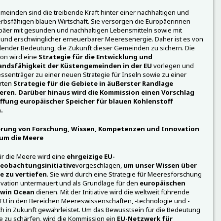
einden sind die treibende Kraft hinter einer nachhaltigen und
bsfähigen blauen Wirtschaft. Sie versorgen die Europäerinnen
äer mit gesunden und nachhaltigen Lebensmitteln sowie mit
und erschwinglicher erneuerbarer Meeresenergie. Daher ist es von
ender Bedeutung, die Zukunft dieser Gemeinden zu sichern. Die
on wird eine
Strategie für die Entwicklung und
andsfähigkeit der Küstengemeinden in der EU
vorlegen und
essenträger zu einer neuen Strategie für Inseln sowie zu einer
erten
Strategie für die Gebiete in äußerster Randlage
eren. Darüber hinaus wird die Kommission einen Vorschlag
ffung europäischer Speicher für blauen Kohlenstoff
.
rung von Forschung, Wissen, Kompetenzen und Innovation
um die Meere
ür die Meere wird eine
ehrgeizige EU-
eobachtungsinitiative
vorgeschlagen,
um unser Wissen über
e zu vertiefen
. Sie wird durch eine Strategie für Meeresforschung
vation untermauert und als Grundlage für den
europäischen
Twin Ocean
dienen. Mit der Initiative wird die weltweit führende
 EU in den Bereichen Meereswissenschaften, -technologie und -
h in Zukunft gewährleistet. Um das Bewusstsein für die Bedeutung
 zu schärfen, wird die Kommission ein
EU-Netzwerk für