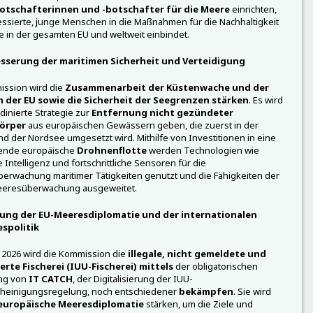
tschafterinnen und -botschafter für die Meere
einrichten,
essierte, junge Menschen in die Maßnahmen für die Nachhaltigkeit
 in der gesamten EU und weltweit einbindet.
sserung der maritimen Sicherheit und Verteidigung
ission wird die
Zusammenarbeit der Küstenwache und der
n der EU sowie die Sicherheit der Seegrenzen stärken
. Es wird
dinierte Strategie zur
Entfernung nicht gezündeter
örper
aus europäischen Gewässern geben, die zuerst in der
d der Nordsee umgesetzt wird. Mithilfe von Investitionen in eine
nde europäische
Drohnenflotte
werden Technologien wie
e Intelligenz und fortschrittliche Sensoren für die
berwachung maritimer Tätigkeiten genutzt und die Fähigkeiten der
eeresüberwachung ausgeweitet.
ung der EU-Meeresdiplomatie und der internationalen
spolitik
 2026 wird die Kommission die
illegale, nicht gemeldete und
erte Fischerei (IUU-Fischerei) mittels
der obligatorischen
ng von
IT CATCH
, der Digitalisierung der IUU-
heinigungsregelung, noch entschiedener
bekämpfen
. Sie wird
europäische Meeresdiplomatie
stärken, um die Ziele und