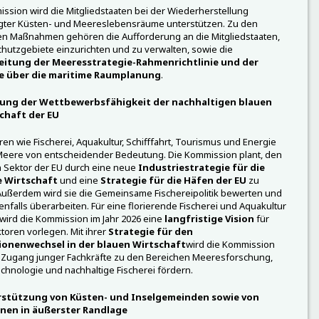
ssion wird die Mitgliedstaaten bei der Wiederherstellung
gter Küsten- und Meereslebensräume unterstützen. Zu den
en Maßnahmen gehören die Aufforderung an die Mitgliedstaaten,
utzgebiete einzurichten und zu verwalten, sowie die
itung der Meeresstrategie-Rahmenrichtlinie und der
ie über die maritime Raumplanung
.
ung der Wettbewerbsfähigkeit der nachhaltigen blauen
chaft der EU
ren wie Fischerei, Aquakultur, Schifffahrt, Tourismus und Energie
Meere von entscheidender Bedeutung. Die Kommission plant, den
 Sektor der EU durch eine neue
Industriestrategie für die
e Wirtschaft
und eine
Strategie für die Häfen der EU
zu
Außerdem wird sie die Gemeinsame Fischereipolitik bewerten und
falls überarbeiten. Für eine florierende Fischerei und Aquakultur
 wird die Kommission im Jahr 2026 eine
langfristige Vision
für
toren vorlegen. Mit ihrer
Strategie für den
onenwechsel in der blauen Wirtschaft
wird die Kommission
 Zugang junger Fachkräfte zu den Bereichen Meeresforschung,
hnologie und nachhaltige Fischerei fördern.
stützung von Küsten- und Inselgemeinden sowie von
nen in äußerster Randlage