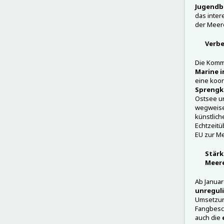
Jugendbo
das inter
der Meere
Verbe
Die Komm
Marine i
eine koor
Sprengk
Ostsee un
wegweise
künstlich
Echtzeitü
EU zur M
Stärk
Meere
Ab Januar
unreguli
Umsetzu
Fangbesc
auch die