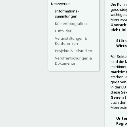
Netzwerke
Die Kommi
geschädi
Informations-
wichtigst
sammlungen
Meeressch
Küstenfotografien
Überarbe
Richtlin
Luftbilder
Veranstaltungen &
Stärk
Konferenzen
Wirts
Projekte & Fallstudien
Für Sekto
Veröffentlichungen &
sind die 
Dokumente
maritimen
maritim
stärken. 
gegebenen
in der EU
diese Sek
Generati
auch den
Meerestec
Unter
Regio