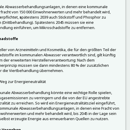
e Abwasserbehandlungsanlagen, in denen eine kommunale
fracht von 150 000 Einwohnerwerten und mehr behandelt wird,
rpflichtet,
s
pätestens 2039 auch Stickstoff und Phosphor zu
 (Drittbehandlung). Spätestens 2045 müssen sie eine
ndlung einführen, um Mikroschadstoffe zu entfernen.
hadstoffe
eller von Arzneimitteln und Kosmetika, die für den größten Teil der
dstoffe im kommunalen Abwasser verantwortlich sind, gilt künftig
m der erweiterten Herstellerverantwortung: Nach dem
erprinzip müssen sie dann mindestens 80 % der zusätzlichen
ür die Viertbehandlung übernehmen.
eg zur Energieneutralität
unale Abwasserbehandlung könnte eine wichtige Rolle spielen,
sgasemissionen zu verringern und die von der EU angestrebte
alität zu erreichen. So wird ein Energieneutralitätsziel eingeführt,
ommunale Abwasserbehandlungsanlagen, in denen eine Fracht von
nwohnerwerten und mehr behandelt wird, bis 2045 in der Lage sein
elbst erzeugte Energie aus erneuerbaren Quellen zu nutzen.
s Vorgehen