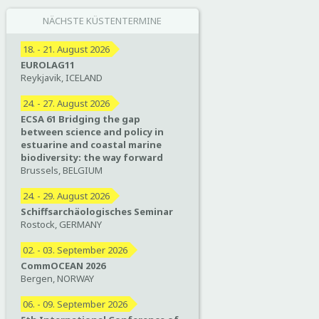
NÄCHSTE KÜSTENTERMINE
18. - 21. August 2026
EUROLAG11
Reykjavik, ICELAND
24. - 27. August 2026
ECSA 61 Bridging the gap
between science and policy in
estuarine and coastal marine
biodiversity: the way forward
Brussels, BELGIUM
24. - 29. August 2026
Schiffsarchäologisches Seminar
Rostock, GERMANY
02. - 03. September 2026
CommOCEAN 2026
Bergen, NORWAY
06. - 09. September 2026