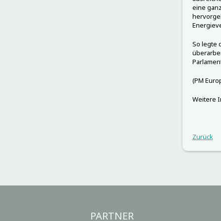
eine ganz
hervorge
Energieve
So legte 
überarbei
Parlament
(PM Europ
Weitere 
Zurück
PARTNER