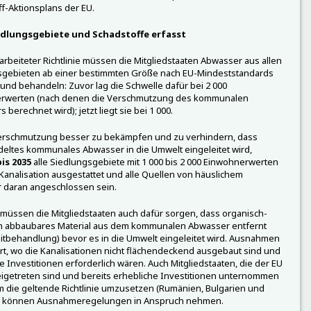
f-Aktionsplans der EU.
dlungsgebiete und Schadstoffe erfasst
arbeiteter Richtlinie müssen die Mitgliedstaaten Abwasser aus allen
sgebieten ab einer bestimmten Größe nach EU-Mindeststandards
nd behandeln: Zuvor lag die Schwelle dafür bei 2 000
rwerten (nach denen die Verschmutzung des kommunalen
berechnet wird); jetzt liegt sie bei 1 000.
erschmutzung besser zu bekämpfen und zu verhindern, dass
ltes kommunales Abwasser in die Umwelt eingeleitet wird,
is 2035
alle Siedlungsgebiete mit 1 000 bis 2 000 Einwohnerwerten
 Kanalisation ausgestattet und alle Quellen von häuslichem
 daran angeschlossen sein.
 müssen die Mitgliedstaaten auch dafür sorgen, dass organisch-
ch abbaubares Material aus dem kommunalen Abwasser entfernt
itbehandlung) bevor es in die Umwelt eingeleitet wird. Ausnahmen
rt, wo die Kanalisationen nicht flächendeckend ausgebaut sind und
e Investitionen erforderlich wären. Auch Mitgliedstaaten, die der EU
eigetreten sind und bereits erhebliche Investitionen unternommen
 die geltende Richtlinie umzusetzen (Rumänien, Bulgarien und
), können Ausnahmeregelungen in Anspruch nehmen.