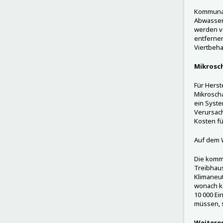
Kommunal
Abwasser
werden ve
entfernen
Viertbeha
Mikrosc
Für Herst
Mikroscha
ein Syste
Verursach
Kosten f
Auf dem W
Die komm
Treibhau
Klimaneutr
wonach k
10 000 Ei
müssen, s
Weitere