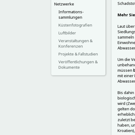
Schadstof
Netzwerke
Informations-
Mehr Sie
sammlungen
Küstenfotografien
Laut über
Siedlung
Luftbilder
sammeln u
Veranstaltungen &
Einwohne
Konferenzen
Abwassers 
Projekte & Fallstudien
Um die V
Veröffentlichungen &
unbehande
Dokumente
müssen
b
mit einer
Abwasser
Bis dahin
biologis
wird (Zwe
gelten do
erheblich
zuletzt b
haben, um
Kroatien