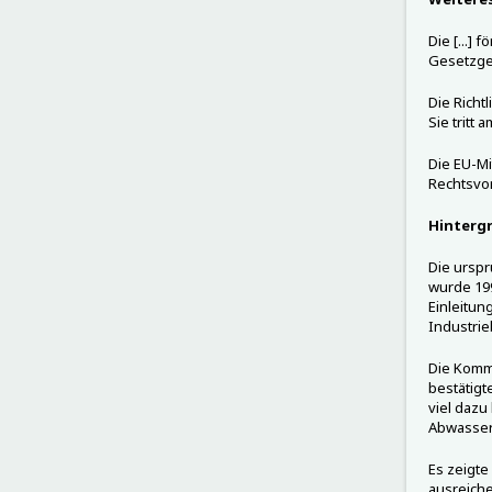
Die [...] 
Gesetzge
Die Richt
Sie tritt
Die EU-Mi
Rechtsvor
Hinterg
Die ursp
wurde 199
Einleitu
Industrie
Die Kommi
bestätigt
viel dazu
Abwasser
Es zeigte
ausreiche