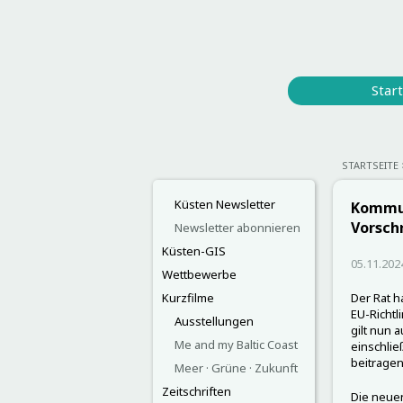
Start
STARTSEITE
Küsten Newsletter
Kommun
Vorschr
Newsletter abonnieren
Küsten-GIS
05.11.202
Wettbewerbe
Kurzfilme
Der Rat ha
EU-Richt
Ausstellungen
gilt nun 
Me and my Baltic Coast
einschlie
beitragen
Meer · Grüne · Zukunft
Zeitschriften
Die neuen