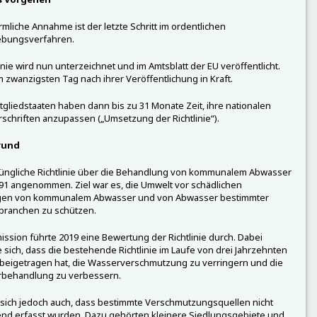
förmliche Annahme ist der letzte Schritt im ordentlichen
bungsverfahren.
linie wird nun unterzeichnet und im Amtsblatt der EU veröffentlicht.
 am zwanzigsten Tag nach ihrer Veröffentlichung in Kraft.
tgliedstaaten haben dann bis zu 31 Monate Zeit, ihre nationalen
schriften anzupassen („Umsetzung der Richtlinie“).
rund
rüngliche Richtlinie über die Behandlung von kommunalem Abwasser
1 angenommen. Ziel war es, die Umwelt vor schädlichen
ngen von kommunalem Abwasser und von Abwasser bestimmter
branchen zu schützen.
ssion führte 2019 eine Bewertung der Richtlinie durch. Dabei
e sich, dass die bestehende Richtlinie im Laufe von drei Jahrzehnten
 beigetragen hat, die Wasserverschmutzung zu verringern und die
behandlung zu verbessern.
 sich jedoch auch, dass bestimmte Verschmutzungsquellen nicht
nd erfasst wurden. Dazu gehörten kleinere Siedlungsgebiete und