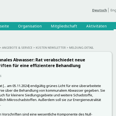
Deutsch
Eng
seite
Organisation
Mitgliedschaft
Aktivitäten
ANGEBOTE & SERVICE
KÜSTEN NEWSLETTER
MELDUNG-DETAIL
ales Abwasser: Rat verabschiedet neue
iften für eine effizientere Behandlung
4
t [... am 05.11.2024] endgültig grünes Licht für eine überarbeitete
linie über die Behandlung von kommunalem Abwasser gegeben. Sie
auch für kleinere Siedlungsgebiete und weitere Schadstoffe,
ßlich Mikroschadstoffen. Außerdem soll sie zur Energieneutralität
.
 Vorschriften sind eine wesentliche Komponente des Null-