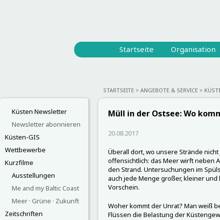
Startseite
Organisation
STARTSEITE
ANGEBOTE & SERVICE
KÜST
Küsten Newsletter
Müll in der Ostsee: Wo komm
Newsletter abonnieren
20.08.2017
Küsten-GIS
Wettbewerbe
Überall dort, wo unsere Strände nicht
offensichtlich: das Meer wirft neben
Kurzfilme
den Strand. Untersuchungen im Spül
Ausstellungen
auch jede Menge großer, kleiner und k
Vorschein.
Me and my Baltic Coast
Meer · Grüne · Zukunft
Woher kommt der Unrat? Man weiß be
Zeitschriften
Flüssen die Belastung der Küstengewäs