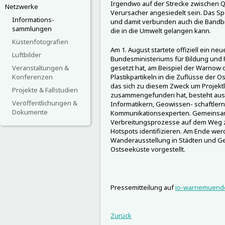
Irgendwo auf der Strecke zwischen 
Netzwerke
Verursacher angesiedelt sein. Das Sp
Informations-
und damit verbunden auch die Bandbr
sammlungen
die in die Umwelt gelangen kann.
Küstenfotografien
Am 1. August startete offiziell ein ne
Luftbilder
Bundesministeriums für Bildung und F
Veranstaltungen &
gesetzt hat, am Beispiel der Warnow 
Konferenzen
Plastikpartikeln in die Zuflüsse der 
das sich zu diesem Zweck um Projektle
Projekte & Fallstudien
zusammengefunden hat, besteht aus 
Veröffentlichungen &
Informatikern, Geowissen- schaftlern
Dokumente
Kommunikationsexperten. Gemeinsam 
Verbreitungsprozesse auf dem Weg 
Hotspots identifizieren. Am Ende we
Wanderausstellung in Städten und G
Ostseeküste vorgestellt.
Pressemitteilung auf
io-warnemuend
Zurück