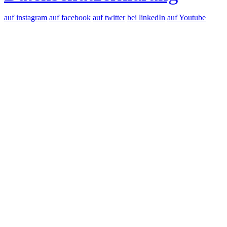
auf instagram
auf facebook
auf twitter
bei linkedIn
auf Youtube