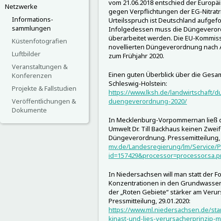
vom 21.06.2018 entschied der Europä
Netzwerke
gegen Verpflichtungen der EG-Nitratri
Informations-
Urteilsspruch ist Deutschland aufgefo
sammlungen
Infolgedessen muss die Düngeveror
überarbeitet werden. Die EU-Kommiss
Küstenfotografien
novellierten Düngeverordnung nach 
Luftbilder
zum Frühjahr 2020.
Veranstaltungen &
Einen guten Überblick über die Gesa
Konferenzen
Schleswig-Holstein:
Projekte & Fallstudien
https://www.lksh.de/landwirtschaft/
Veröffentlichungen &
duengeverordnung-2020/
Dokumente
In Mecklenburg-Vorpommern
an ließ
Umwelt Dr. Till Backhaus keinen Zwei
Düngeverordnung.
Pressemitteilung,
mv.de/Landesregierung/lm/Service/P
id=157429&processor=processor.sa.p
In Niedersachsen will man s
tatt der F
Konzentrationen in den Grundwasser
der „Roten Gebiete“ stärker am Verurs
Pressmitteilung, 29.01.2020:
https://www.ml.niedersachsen.de/star
kinast-und-lies-verursacherprinzip-