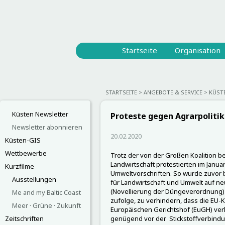
Startseite
Organisation
STARTSEITE
ANGEBOTE & SERVICE
KÜST
Küsten Newsletter
Proteste gegen Agrarpolitik
Newsletter abonnieren
20.02.2020
Küsten-GIS
Wettbewerbe
Trotz der von der Großen Koalition be
Landwirtschaft protestierten im Janua
Kurzfilme
Umweltvorschriften. So wurde zuvor
Ausstellungen
für Landwirtschaft und Umwelt auf n
(Novellierung der Düngeverordnung) e
Me and my Baltic Coast
zufolge, zu verhindern, dass die EU
Meer · Grüne · Zukunft
Europäischen Gerichtshof (EuGH) verk
Zeitschriften
genügend vor der Stickstoffverbin­du