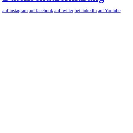
auf instagram
auf facebook
auf twitter
bei linkedIn
auf Youtube