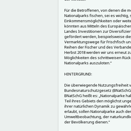
Für die Betroffenen, von denen die 
Nationalparks fischen, sei es wichtig,
Einkommensmöglichkeiten oder weite
könnten aus Mitteln des Europäische
Landes Investitionen zur Diversifiz
gefördert werden, beispielsweise die
Vermarktungswege für Frischfisch un
Reihen der Fischer und des Verbandes 
Herbst 2018 werden wir uns erneut 
Möglichkeiten des schrittweisen Rü
Nationalparks auszuloten.“
HINTERGRUND:
Die überwiegende Nutzungsfreiheit vo
Bundesnaturschutzgesetz (BNatSchG) 
BNatSchG heißt es: „Nationalparke h
Teil ihres Gebiets den möglichst ung
ihrer natürlichen Dynamik zu gewährl
erlaubt, sollen Nationalparke auch de
Umweltbeobachtung, der naturkundli
der Bevölkerung dienen.“