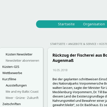
Startseite
Organisation
STARTSEITE
ANGEBOTE & SERVICE
KÜST
Küsten Newsletter
Rückzug der Fischerei aus 
Augenmaß
Newsletter abonnieren
Küsten-GIS
16.05.2018
Wettbewerbe
Kurzfilme
Bei der geplanten schrittweisen Eins
des Nationalparks Vorpommersche B
Ausstellungen
walten lassen, sagte der Minister für
Me and my Baltic Coast
Mecklenburg-Vorpommern, Dr. Till Back
diesem Land die Existenzgrundlage d
Meer · Grüne · Zukunft
Nahrungsmittel und Bewahrer einer ja
Zeitschriften
gewahrt bleibt“, so Dr. Backhaus. Es 