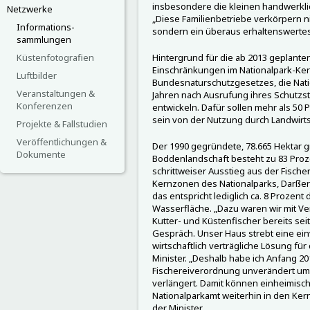
insbesondere die kleinen handwerklic
Netzwerke
„Diese Familienbetriebe verkörpern ni
Informations-
sondern ein überaus erhaltenswertes
sammlungen
Küstenfotografien
Hintergrund für die ab 2013 geplanten
Einschränkungen im Nationalpark-Ker
Luftbilder
Bundesnaturschutzgesetzes, die Nati
Veranstaltungen &
Jahren nach Ausrufung ihres Schutzs
Konferenzen
entwickeln. Dafür sollen mehr als 50 
sein von der Nutzung durch Landwirtsc
Projekte & Fallstudien
Veröffentlichungen &
Der 1990 gegründete, 78.665 Hektar
Dokumente
Boddenlandschaft besteht zu 83 Proz
schrittweiser Ausstieg aus der Fischer
Kernzonen des Nationalparks, Darßer
das entspricht lediglich ca. 8 Prozen
Wasserfläche. „Dazu waren wir mit V
Kutter- und Küstenfischer bereits se
Gespräch. Unser Haus strebt eine ein
wirtschaftlich verträgliche Lösung für
Minister. „Deshalb habe ich Anfang 20
Fischereiverordnung unverändert um w
verlängert. Damit können einheimisc
Nationalparkamt weiterhin in den Ker
der Minister.