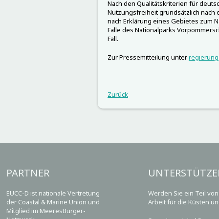
Nach den Qualitätskriterien für deut
Nutzungsfreiheit grundsätzlich nach e
nach Erklärung eines Gebietes zum Na
Falle des Nationalparks Vorpommersc
Fall.
Zur Pressemitteilung unter
regierung
Zurück
PARTNER
UNTERSTÜTZE
EUCC-D ist nationale Vertretung
Werden Sie ein Teil vo
der Coastal & Marine Union und
Arbeit für die Küsten u
Mitglied im MeeresBürger-