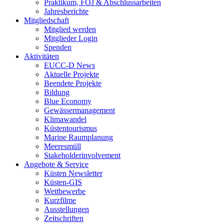
Praktikum, FÖJ & Abschlussarbeiten
Jahresberichte
Mitgliedschaft
Mitglied werden
Mitglieder Login
Spenden
Aktivitäten
EUCC-D News
Aktuelle Projekte
Beendete Projekte
Bildung
Blue Economy
Gewässermanagement
Klimawandel
Küstentourismus
Marine Raumplanung
Meeresmüll
Stakeholderinvolvement
Angebote & Service
Küsten Newsletter
Küsten-GIS
Wettbewerbe
Kurzfilme
Ausstellungen
Zeitschriften