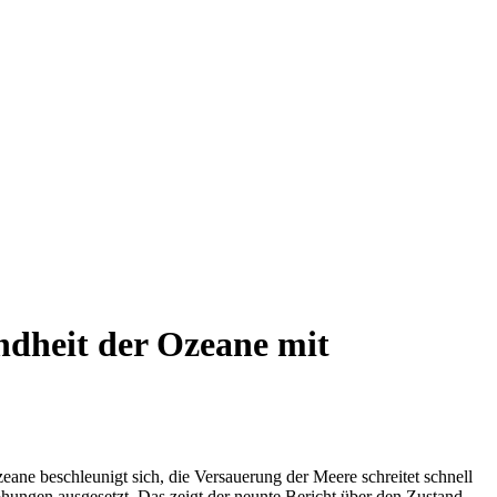
ndheit der Ozeane mit
ne beschleunigt sich, die Versauerung der Meere schreitet schnell
ohungen ausgesetzt. Das zeigt der neunte Bericht über den Zustand