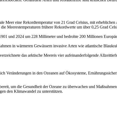
obale Meer eine Rekordtemperatur von 21 Grad Celsius, mit erhebliche
n die Meerestemperaturen frühere Rekordwerte um über 0,25 Grad Celsiu
 1901 und 2024 um 228 Millimeter und bedrohte 200 Millionen Europä
nahmen in wärmeren Gewässern invasive Arten wie atlantische Blaukra
ichnete das arktische Meereis vier aufeinanderfolgende Allzeittiefs un
e sich Veränderungen in den Ozeanen auf Ökosysteme, Ernährungssicher
 bereit, um die Gesundheit der Ozeane zu überwachen und Maßnahmen z
gen den Klimawandel zu unterstützen.