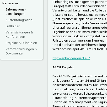
(Enhancing risk management partnersh
Netzwerke
Europe) statt. Es wurden verschiedene
Informations-
Verantwortlichkeiten und die Rolle 
sammlungen
trilateraler Ebene herauszuarbeite
„Best Practice“ Beispielen wurden als 
Küstenfotografien
Ebene angesehen, da die Verantwort
Luftbilder
eher auf regionaler Ebene angesiede
Ergebnisse des Forums wurden schließ
Veranstaltungen &
Workshop in Reykjavik vorgestellt. Au
Konferenzen
Fallstudien zusammen, um Synergien 
Projekte & Fallstudien
und die Inhalte der Berichterstellun
Veröffentlichungen &
wird noch bis April 2016 am ENHANCE Pr
Dokumente
http://enhanceproject.eu/
ARCH Projekt
Das ARCH Projekt (Architecture and 
on lagoons) führte am 24. und 25. Juni
Abschlusskonferenz durch. Die Erfah
das Projekt ein, besonders im Hinblic
Lenkungsstrukturen. Schwerpunkte 
Raumordnung, Küstenmanagement s
Prinzipien im Management von Lagun
Plenarsitzungen waren auch drei par