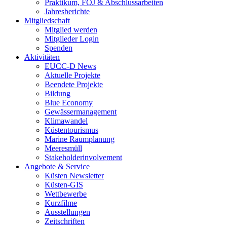
Praktikum, FÖJ & Abschlussarbeiten
Jahresberichte
Mitgliedschaft
Mitglied werden
Mitglieder Login
Spenden
Aktivitäten
EUCC-D News
Aktuelle Projekte
Beendete Projekte
Bildung
Blue Economy
Gewässermanagement
Klimawandel
Küstentourismus
Marine Raumplanung
Meeresmüll
Stakeholderinvolvement
Angebote & Service
Küsten Newsletter
Küsten-GIS
Wettbewerbe
Kurzfilme
Ausstellungen
Zeitschriften