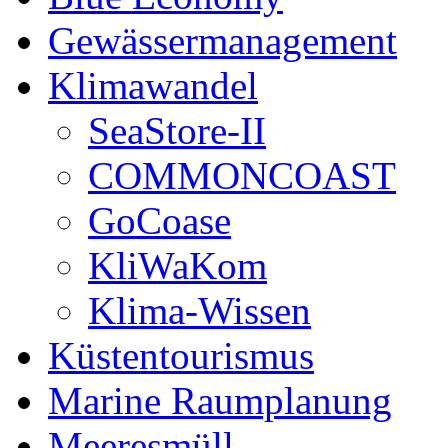
Gewässermanagement
Klimawandel
SeaStore-II
COMMONCOAST
GoCoase
KliWaKom
Klima-Wissen
Küstentourismus
Marine Raumplanung
Meeresmüll