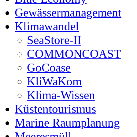
Gewässermanagement
Klimawandel
SeaStore-II
COMMONCOAST
GoCoase
KliWaKom
Klima-Wissen
Küstentourismus
Marine Raumplanung
Meeresmüll