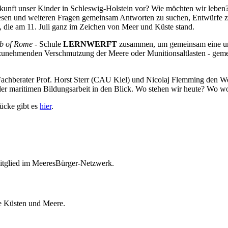
unft unser Kinder in Schleswig-Holstein vor? Wie möchten wir leben?
esen und weiteren Fragen gemeinsam Antworten zu suchen, Entwürfe zu 
, die am 11. Juli ganz im Zeichen von Meer und Küste stand.
b of Rome
- Schule
LERNWERFT
zusammen, um gemeinsam eine ums
unehmenden Verschmutzung der Meere oder Munitionsaltlasten - gemein
hberater Prof. Horst Sterr (CAU Kiel) und Nicolaj Flemming den 
 maritimen Bildungsarbeit in den Blick. Wo stehen wir heute? Wo wol
rücke gibt es
hier
.
itglied im MeeresBürger-Netzwerk.
ie Küsten und Meere.