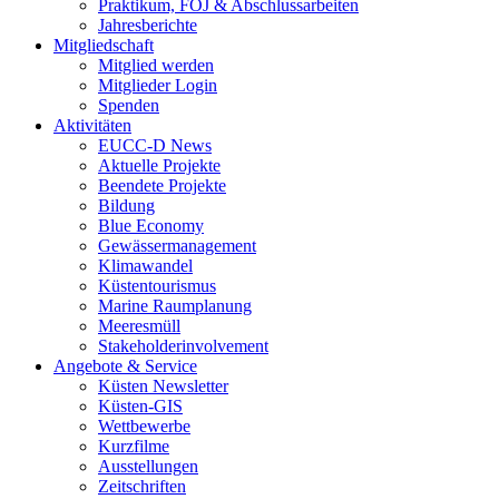
Praktikum, FÖJ & Abschlussarbeiten
Jahresberichte
Mitgliedschaft
Mitglied werden
Mitglieder Login
Spenden
Aktivitäten
EUCC-D News
Aktuelle Projekte
Beendete Projekte
Bildung
Blue Economy
Gewässermanagement
Klimawandel
Küstentourismus
Marine Raumplanung
Meeresmüll
Stakeholderinvolvement
Angebote & Service
Küsten Newsletter
Küsten-GIS
Wettbewerbe
Kurzfilme
Ausstellungen
Zeitschriften