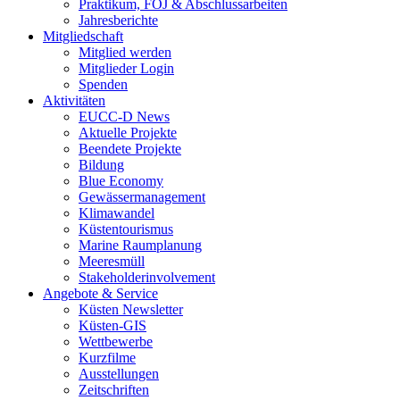
Praktikum, FÖJ & Abschlussarbeiten
Jahresberichte
Mitgliedschaft
Mitglied werden
Mitglieder Login
Spenden
Aktivitäten
EUCC-D News
Aktuelle Projekte
Beendete Projekte
Bildung
Blue Economy
Gewässermanagement
Klimawandel
Küstentourismus
Marine Raumplanung
Meeresmüll
Stakeholderinvolvement
Angebote & Service
Küsten Newsletter
Küsten-GIS
Wettbewerbe
Kurzfilme
Ausstellungen
Zeitschriften