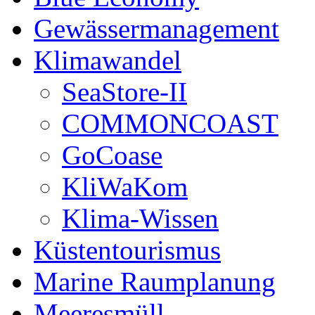
Gewässermanagement
Klimawandel
SeaStore-II
COMMONCOAST
GoCoase
KliWaKom
Klima-Wissen
Küstentourismus
Marine Raumplanung
Meeresmüll