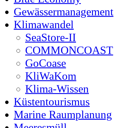
Gewässermanagement
Klimawandel
SeaStore-II
COMMONCOAST
GoCoase
KliWaKom
Klima-Wissen
Küstentourismus
Marine Raumplanung
Meeresmüll