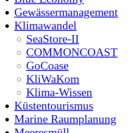
Gewässermanagement
Klimawandel
SeaStore-II
COMMONCOAST
GoCoase
KliWaKom
Klima-Wissen
Küstentourismus
Marine Raumplanung
Meeresmüll