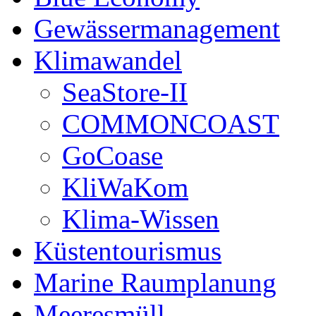
Gewässermanagement
Klimawandel
SeaStore-II
COMMONCOAST
GoCoase
KliWaKom
Klima-Wissen
Küstentourismus
Marine Raumplanung
Meeresmüll