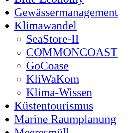
Gewässermanagement
Klimawandel
SeaStore-II
COMMONCOAST
GoCoase
KliWaKom
Klima-Wissen
Küstentourismus
Marine Raumplanung
Meeresmüll