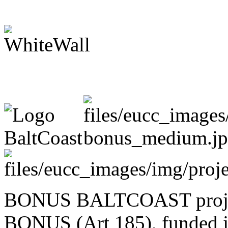
BONUS BALTCOAST project
BONUS (Art 185), funded jo