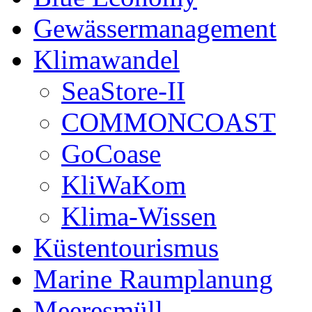
Gewässermanagement
Klimawandel
SeaStore-II
COMMONCOAST
GoCoase
KliWaKom
Klima-Wissen
Küstentourismus
Marine Raumplanung
Meeresmüll