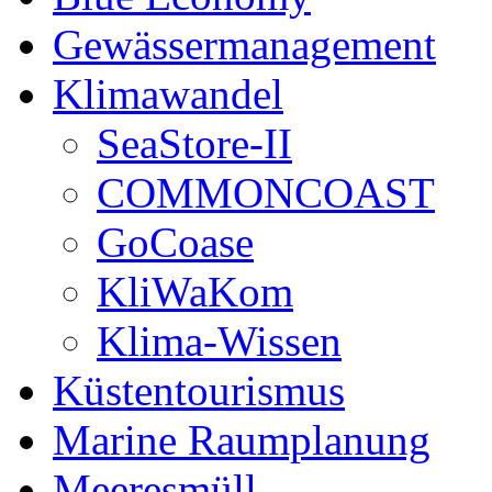
Gewässermanagement
Klimawandel
SeaStore-II
COMMONCOAST
GoCoase
KliWaKom
Klima-Wissen
Küstentourismus
Marine Raumplanung
Meeresmüll