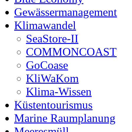
Gewässermanagement
Klimawandel
SeaStore-II
COMMONCOAST
GoCoase
KliWaKom
Klima-Wissen
Küstentourismus
Marine Raumplanung
Meeresmüll