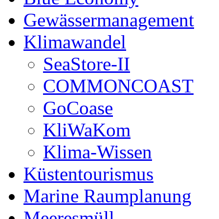
Gewässermanagement
Klimawandel
SeaStore-II
COMMONCOAST
GoCoase
KliWaKom
Klima-Wissen
Küstentourismus
Marine Raumplanung
Meeresmüll