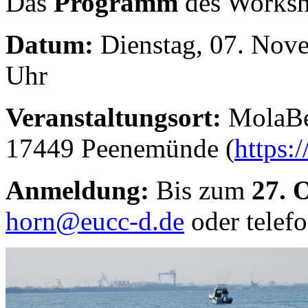
Das
Programm
des Worksh
Datum:
Dienstag, 07. Nove
Uhr
Veranstaltungsort:
MolaBea
17449 Peenemünde (
https:
Anmeldung:
Bis zum
27. 
horn@eucc-d.de
oder telef