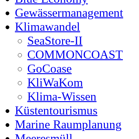
Gewässermanagement
Klimawandel
SeaStore-II
COMMONCOAST
GoCoase
KliWaKom
Klima-Wissen
Küstentourismus
Marine Raumplanung
Meeresmüll