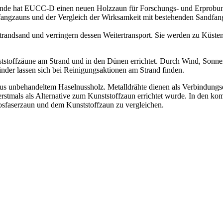
nde hat EUCC-D einen neuen Holzzaun für Forschungs- und Erprobung
dfangzauns und der Vergleich der Wirksamkeit mit bestehenden Sandfa
andsand und verringern dessen Weitertransport. Sie werden zu Küste
stoffzäune am Strand und in den Dünen errichtet. Durch Wind, Sonnen
inder lassen sich bei Reinigungsaktionen am Strand finden.
 aus unbehandeltem Haselnussholz. Metalldrähte dienen als Verbindungse
rstmals als Alternative zum Kunststoffzaun errichtet wurde. In den 
osfaserzaun und dem Kunststoffzaun zu vergleichen.