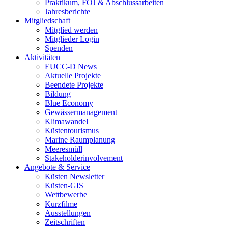
Praktikum, FÖJ & Abschlussarbeiten
Jahresberichte
Mitgliedschaft
Mitglied werden
Mitglieder Login
Spenden
Aktivitäten
EUCC-D News
Aktuelle Projekte
Beendete Projekte
Bildung
Blue Economy
Gewässermanagement
Klimawandel
Küstentourismus
Marine Raumplanung
Meeresmüll
Stakeholderinvolvement
Angebote & Service
Küsten Newsletter
Küsten-GIS
Wettbewerbe
Kurzfilme
Ausstellungen
Zeitschriften