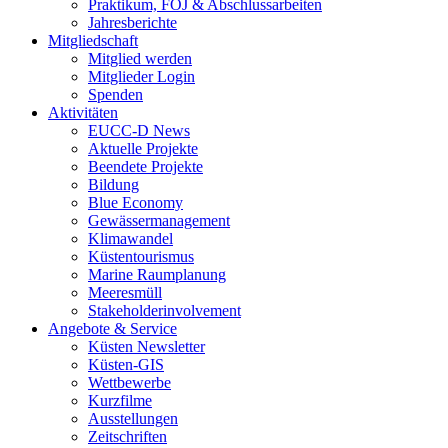
Praktikum, FÖJ & Abschlussarbeiten
Jahresberichte
Mitgliedschaft
Mitglied werden
Mitglieder Login
Spenden
Aktivitäten
EUCC-D News
Aktuelle Projekte
Beendete Projekte
Bildung
Blue Economy
Gewässermanagement
Klimawandel
Küstentourismus
Marine Raumplanung
Meeresmüll
Stakeholderinvolvement
Angebote & Service
Küsten Newsletter
Küsten-GIS
Wettbewerbe
Kurzfilme
Ausstellungen
Zeitschriften