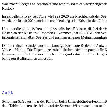
Was macht Seegras so besonders und warum sollte es wieder angepf
Rostock.
Im aktuellen Projekt
SeaStore
wird seit 2020 die Machbarkeit der See
wurde, rückt seit 2024 auch die mecklenburgische Küste in den Foku
Um über die ökologischen und physikalischen Faktoren, die bei der W
Gästen an der Küste ins Gespräch zu kommen, hat EUCC-D den Seegra
informierten sich über Seegras und nahmen an einer Meinungsumfra
Darüber hinaus standen auch ortskundige Fachleute Rede und Antwor
Vincent Marnet. Die Expertengespräche drehten sich um potentielle K
Gewässer um Poel sind noch reich an Seegrasbeständen. Eine der grö
bei rauen Bedingungen angespült.
Zurück
Schon am 6. August war der Pavillon beim
UmweltKinderFest im 
dem Tablet konnten sie sich interaktiv Seegras-Wissen aneignen und a