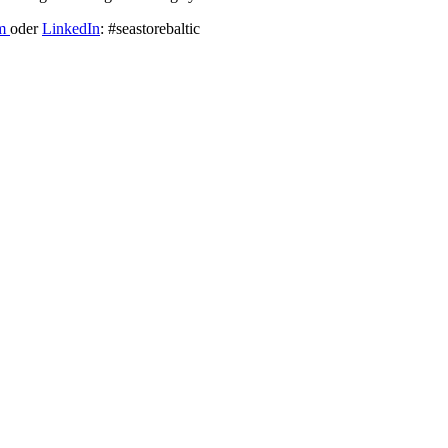
am
oder
LinkedIn
: #seastorebaltic