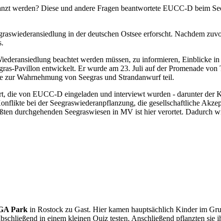
lanzt werden? Diese und andere Fragen beantwortete EUCC-D beim Se
graswiederansiedlung in der deutschen Ostsee erforscht. Nachdem zuv
s.
iederansiedlung beachtet werden müssen, zu informieren, Einblicke in
s-Pavillon entwickelt. Er wurde am 23. Juli auf der Promenade von T
ge zur Wahrnehmung von Seegras und Strandanwurf teil.
t, die von EUCC-D eingeladen und interviewt wurden - darunter der K
onflikte bei der Seegraswiederanpflanzung, die gesellschaftliche Akz
ßten durchgehenden Seegraswiesen in MV ist hier verortet. Dadurch wi
IGA Park
in Rostock zu Gast. Hier kamen hauptsächlich Kinder im Gr
bschließend in einem kleinen Quiz testen. Anschließend pflanzten sie 