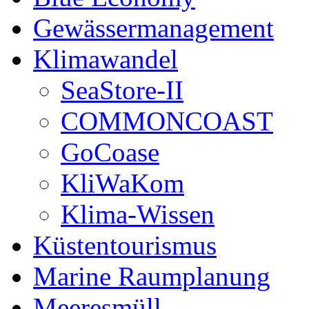
Gewässermanagement
Klimawandel
SeaStore-II
COMMONCOAST
GoCoase
KliWaKom
Klima-Wissen
Küstentourismus
Marine Raumplanung
Meeresmüll