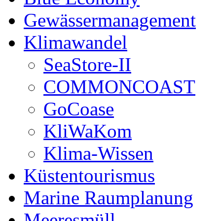
Gewässermanagement
Klimawandel
SeaStore-II
COMMONCOAST
GoCoase
KliWaKom
Klima-Wissen
Küstentourismus
Marine Raumplanung
Meeresmüll