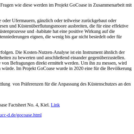
Fragen wie diese werden im Projekt GoCoase in Zusammenarbeit mit
 oder Ufermauern, gänzlich oder teilweise zurückgebaut oder
en und Küstenüberflutungsmoore ausbreiten, die für eine effektive
tenprozesse und -habitate hat eine positive Wirkung auf die
iederungen eignen, die wenig bis gar nicht besiedelt oder für
folgen. Die Kosten-Nutzen-Analyse ist ein Instrument ähnlich der
inheiten zu bewerten und anschließend einander gegenüberzustellen.
e von Befragungen direkt ermittelt werden. Um ihn zu messen, wird
len würde. Im Projekt GoCoase wurde in 2020 eine für die Bevölkerung
ttlung von Präferenzen für die Anpassung des Küstenschutzes an den
se Factsheet No. 4, Kiel.
Link
ucc-d.de/gocoase.html