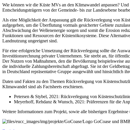
Wie können wir die Küste MVs an den Klimawandel anpassen? Und w
Entscheidungsträgern von der Gemeinde- bis zur Landesebene bearbei
Als eine Möglichkeit der Anpassung gilt die Rückverlegung von Küs
aufgegeben, um die Überflutung vormals gesicherter Gebiete zuzulas
Abschwächung der Wellenenergie sorgen und somit die Erosion reduzi
Funktionen und Ressourcen der Küstenökosysteme. Diese Alternative
Landnutzung ungeeignet sind.
Für eine erfolgreiche Umsetzung der Rückverlegung sollte die Auswa
Investitionsrechnung privater Unternehmen. Sie strebt an, für öffent
Der Nutzen von Maßnahmen, den die Bevölkerung beispielsweise aus de
die individuelle Zahlungsbereitschaft abgefragt. Sie ist der Geldbe
in Deutschland repräsentative Gruppe ausgewählt und hinsichtlich ihr
Daten und Fakten zu den Themen Rückverlegung von Küstenschutzlini
Klimawandel sind als Factsheets erschienen.
Petersen & Stybel, 2021: Rückverlegung von Küstenschutzlin
Meyerhoff, Rehdanz & Wunsch, 2021: Präferenzen für die Anp
Weitere Informationen zum Projekt, sowie alle bisherigen Ergebnisse