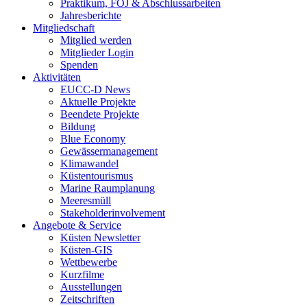
Praktikum, FÖJ & Abschlussarbeiten
Jahresberichte
Mitgliedschaft
Mitglied werden
Mitglieder Login
Spenden
Aktivitäten
EUCC-D News
Aktuelle Projekte
Beendete Projekte
Bildung
Blue Economy
Gewässermanagement
Klimawandel
Küstentourismus
Marine Raumplanung
Meeresmüll
Stakeholderinvolvement
Angebote & Service
Küsten Newsletter
Küsten-GIS
Wettbewerbe
Kurzfilme
Ausstellungen
Zeitschriften