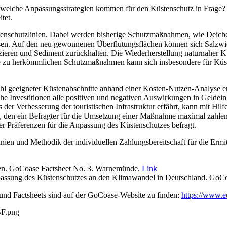
elche Anpassungsstrategien kommen für den Küstenschutz in Frage? 
tet.
tenschutzlinien. Dabei werden bisherige Schutzmaßnahmen, wie Deiche
sen. Auf den neu gewonnenen Überflutungsflächen können sich Salzwies
eren und Sediment zurückhalten. Die Wiederherstellung naturnaher Küs
 zu herkömmlichen Schutzmaßnahmen kann sich insbesondere für Küstenn
hl geeigneter Küstenabschnitte anhand einer Kosten-Nutzen-Analyse er
liche Investitionen alle positiven und negativen Auswirkungen in Gelde
r Verbesserung der touristischen Infrastruktur erfährt, kann mit Hilf
trag, den ein Befragter für die Umsetzung einer Maßnahme maximal zah
er Präferenzen für die Anpassung des Küstenschutzes befragt.
en und Methodik der individuellen Zahlungsbereitschaft für die Ermi
ien. GoCoase Factsheet No. 3. Warnemünde.
Link
assung des Küstenschutzes an den Klimawandel in Deutschland. GoCoa
 und Factsheets sind auf der GoCoase-Website zu finden:
https://www.e