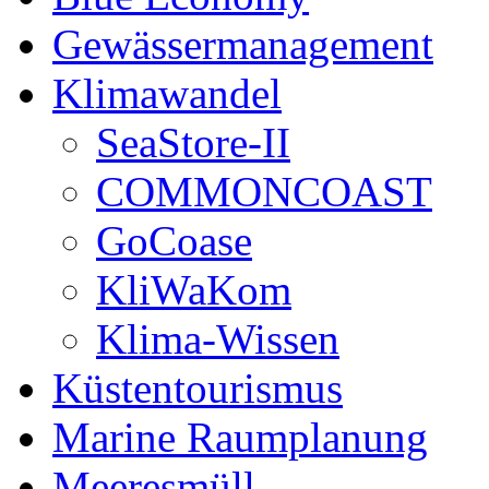
Gewässermanagement
Klimawandel
SeaStore-II
COMMONCOAST
GoCoase
KliWaKom
Klima-Wissen
Küstentourismus
Marine Raumplanung
Meeresmüll