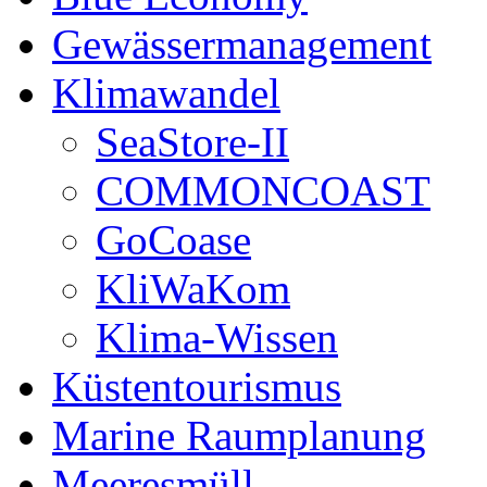
Gewässermanagement
Klimawandel
SeaStore-II
COMMONCOAST
GoCoase
KliWaKom
Klima-Wissen
Küstentourismus
Marine Raumplanung
Meeresmüll