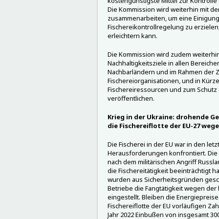
kostengünstigste Mittel zur Kontrolle
Die Kommission wird weiterhin mit d
zusammenarbeiten, um eine Einigung 
Fischereikontrollregelung zu erzielen
erleichtern kann.
Die Kommission wird zudem weiterhin
Nachhaltigkeitsziele in allen Bereiche
Nachbarländern und im Rahmen der Z
Fischereiorganisationen, und in Kürze
Fischereiressourcen und zum Schut
veröffentlichen.
Krieg in der Ukraine: drohende Ge
die Fischereiflotte der EU-27 we
Die Fischerei in der EU war in den le
Herausforderungen konfrontiert. Die P
nach dem militärischen Angriff Russla
die Fischereitätigkeit beeinträchtigt h
wurden aus Sicherheitsgründen ges
Betriebe die Fangtätigkeit wegen de
eingestellt. Bleiben die Energiepreis
Fischereiflotte der EU vorläufigen Za
Jahr 2022 Einbußen von insgesamt 300