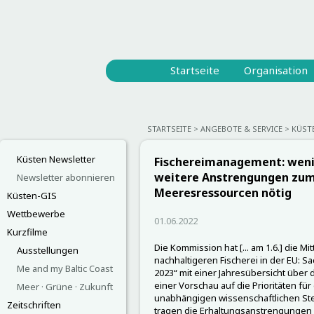
Startseite
Organisation
STARTSEITE
ANGEBOTE & SERVICE
KÜST
Küsten Newsletter
Fischereimanagement: weni
weitere Anstrengungen zum
Newsletter abonnieren
Meeresressourcen nötig
Küsten-GIS
Wettbewerbe
01.06.2022
Kurzfilme
Die Kommission hat [... am 1.6.] die M
Ausstellungen
nachhaltigeren Fischerei in der EU: S
Me and my Baltic Coast
2023“ mit einer Jahresübersicht übe
einer Vorschau auf die Prioritäten für
Meer · Grüne · Zukunft
unabhängigen wissenschaftlichen St
Zeitschriften
tragen die Erhaltungsanstrengungen w