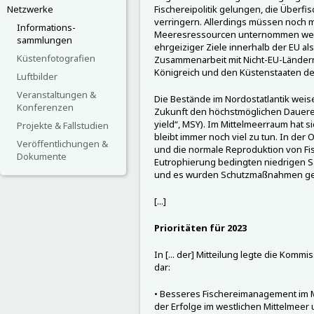
Netzwerke
Fischereipolitik gelungen, die Überf
verringern. Allerdings müssen noch
Informations-
Meeresressourcen unternommen werd
sammlungen
ehrgeiziger Ziele innerhalb der EU al
Küstenfotografien
Zusammenarbeit mit Nicht-EU-Länder
Königreich und den Küstenstaaten d
Luftbilder
Veranstaltungen &
Die Bestände im Nordostatlantik weise
Konferenzen
Zukunft den höchstmöglichen Dauerer
yield“, MSY). Im Mittelmeerraum hat s
Projekte & Fallstudien
bleibt immer noch viel zu tun. In d
Veröffentlichungen &
und die normale Reproduktion von Fi
Dokumente
Eutrophierung bedingten niedrigen S
und es wurden Schutzmaßnahmen get
[...]
Prioritäten für 2023
In [... der] Mitteilung legte die Komm
dar:
• Besseres Fischereimanagement im 
der Erfolge im westlichen Mittelmeer