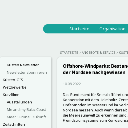
Startseite
Organisation
STARTSEITE
ANGEBOTE & SERVICE
KÜST
Küsten Newsletter
Offshore-Windparks: Bestand
der Nordsee nachgewiesen
Newsletter abonnieren
Küsten-GIS
10.08.2022
Wettbewerbe
Kurzfilme
Das Bundesamt für Seeschifffahrt un
Kooperation mit dem Helmholtz-Zentr
Ausstellungen
Opferanoden im Wasser und im Sedim
Me and my Baltic Coast
Nordsee messen. Auch wenn derzeit 
die Meeresumwelt zu erkennen sind, 
Meer · Grüne · Zukunft
Fremdstromsysteme zum Korrosionss
Zeitschriften