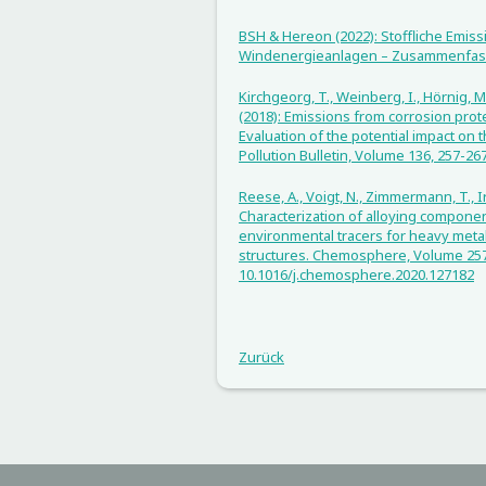
BSH & Hereon (2022): Stoffliche Emis
Windenergieanlagen – Zusammenfas
Kirchgeorg, T., Weinberg, I., Hörnig, M.
(2018): Emissions from corrosion prot
Evaluation of the potential impact on
Pollution Bulletin, Volume 136, 257-26
Reese, A., Voigt, N., Zimmermann, T., Irr
Characterization of alloying componen
environmental tracers for heavy meta
structures. Chemosphere, Volume 257
10.1016/j.chemosphere.2020.127182
Zurück