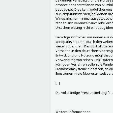
bekannten Variabilität für die Nords
erhöhte Konzentrationen von Alumini
beobachtet. Dies kann möglicherweis
zurückgeführt werden, bei denen da
Windparks nur minimal ausgetauscht
fanden sich vereinzelt auch lokal erh
Ursachen bislang nicht eindeutig ident
Derartige stoffliche Emissionen aus 
Windparks könnten durch den weiter
weiter zunehmen. Das BSH ist zustän
Vorhaben in den deutschen Meeresge
Entwicklung und Nutzung möglichst um
Verwendung von reinen Zink-Opferano
künftigen Verfahren sollen die Wind
Fremdstromsysteme einsetzen, da dies
Emissionen in die Meeresumwelt ver
[...]
Die vollständige Pressemitteilung fin
Weitere Informationen: