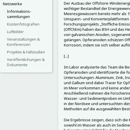
Der Ausbau der Offshore-Windenergie
Netzwerke
wichtiger Bestandteil der Energiewend
Informations-
Meeresgewässern bereits mehr als 1
sammlungen
Umspann- und Konverterplattformen 
Küstenfotografien
Forschungsprojekts „Stoffliche Emis
(OffChEm) haben das BSH und das Her
Luftbilder
von galvanischen Anoden, sogenann
Veranstaltungen &
gelangen. Opferanoden schützen Of
Konferenzen
Korrosion, indem sie sich selber aufl
Projekte & Fallstudien
[...]
Veröffentlichungen &
Dokumente
Im Labor analysierte das Team die B
Opferanoden und identifizierte die f
Untersuchungen: Aluminium, Zink, Ind
und Gallium sind dabei Tracer für Op
im Meer vorkommen und keine andere
Anschließend nahmen die Forscherin
Wasser- und Sedimentproben im Umf
in der Nordsee und untersuchten dies
Methoden auf die ausgewählten Besta
Die Ergebnisse zeigen, dass sich die
sowohl im Wasser als auch im Sedime