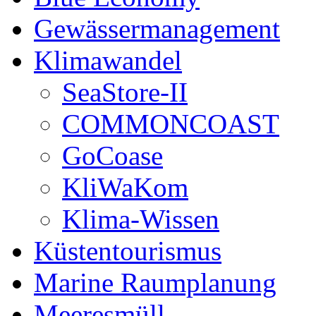
Gewässermanagement
Klimawandel
SeaStore-II
COMMONCOAST
GoCoase
KliWaKom
Klima-Wissen
Küstentourismus
Marine Raumplanung
Meeresmüll