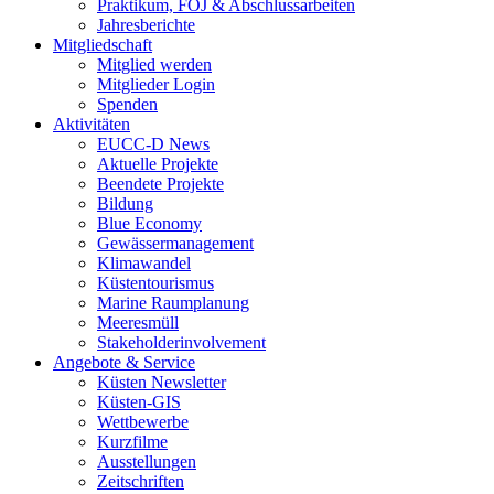
Praktikum, FÖJ & Abschlussarbeiten
Jahresberichte
Mitgliedschaft
Mitglied werden
Mitglieder Login
Spenden
Aktivitäten
EUCC-D News
Aktuelle Projekte
Beendete Projekte
Bildung
Blue Economy
Gewässermanagement
Klimawandel
Küstentourismus
Marine Raumplanung
Meeresmüll
Stakeholderinvolvement
Angebote & Service
Küsten Newsletter
Küsten-GIS
Wettbewerbe
Kurzfilme
Ausstellungen
Zeitschriften