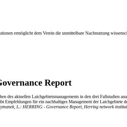
tionen ermöglicht dem Verein die unmittelbare Nachnutzung wissensch
Governance Report
es aktuellen Laichgebietsmanagements in den drei Fallstudien analy
gibt Empfehlungen für ein nachhaltiges Management der Laichgebiete d
I & Szymanek, L.: HERRING - Governance Report, Herring network instit