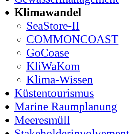
Klimawandel
SeaStore-II
COMMONCOAST
GoCoase
KliWaKom
Klima-Wissen
Küstentourismus
Marine Raumplanung
Meeresmüll
Stakeholderinvolvement