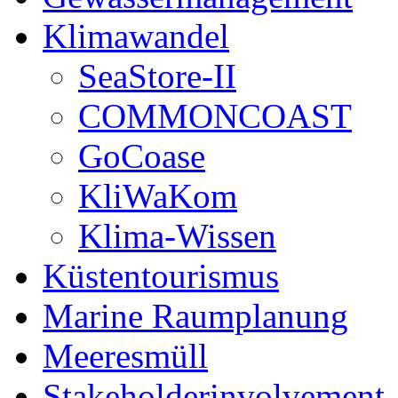
Klimawandel
SeaStore-II
COMMONCOAST
GoCoase
KliWaKom
Klima-Wissen
Küstentourismus
Marine Raumplanung
Meeresmüll
Stakeholderinvolvement