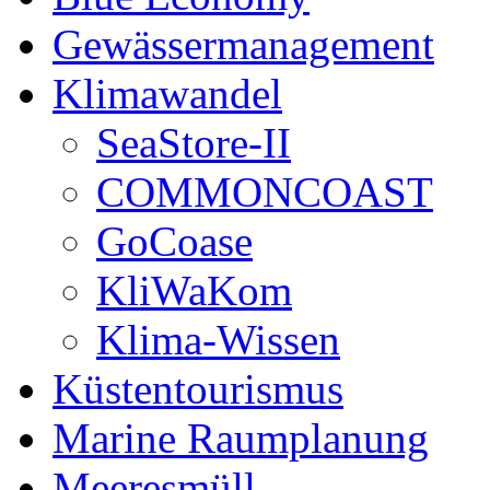
Gewässermanagement
Klimawandel
SeaStore-II
COMMONCOAST
GoCoase
KliWaKom
Klima-Wissen
Küstentourismus
Marine Raumplanung
Meeresmüll