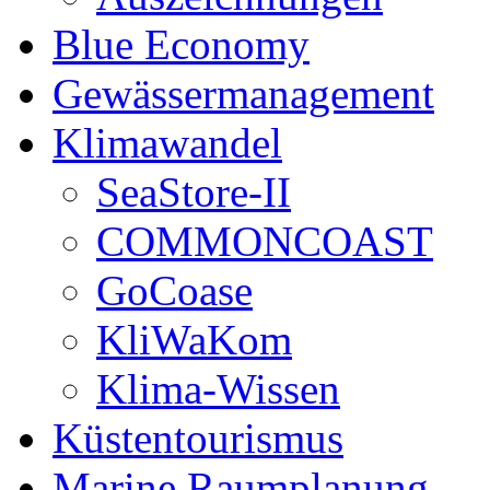
Blue Economy
Gewässermanagement
Klimawandel
SeaStore-II
COMMONCOAST
GoCoase
KliWaKom
Klima-Wissen
Küstentourismus
Marine Raumplanung